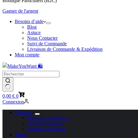
Boutique Particuliers (B2C)
Gagner de l'argent
Besoins d’aide
Blog
Astuce
Nous Contacter
Suivi de Commande
Livraison de Commande & Expédition
Mon compte
Panier
0,00
€
0
d’achat
Connexion
Cheveux
Perruque synthétiques
Perruque naturelle
Extension Cheveux
Robes