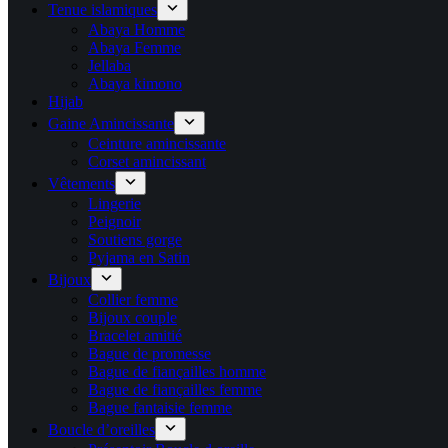
Tenue islamiques
Abaya Homme
Abaya Femme
Jellaba
Abaya kimono
Hijab
Gaine Amincissante
Ceinture amincissante
Corset amincissant
Vêtements
Lingerie
Peignoir
Soutiens gorge
Pyjama en Satin
Bijoux
Collier femme
Bijoux couple
Bracelet amitié
Bague de promesse
Bague de fiançailles homme
Bague de fiançailles femme
Bague fantaisie femme
Boucle d’oreilles