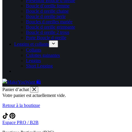
Présentoir Boucle d oreille
Boucle d’oreille femme
Boucle d oreille chaine
Boucle d oreille perle
Boucles d oreilles mariée
Boucle d oreille grimpante
Boucle d oreille 2 trous
Porte Boucle d oreille
Leggins et collants
Collants
Culottes gainantes
Leggins
Short Legging
Panier d’achat
Votre panier est actuellement vide.
Retour à la boutique
Espace PRO / B2B