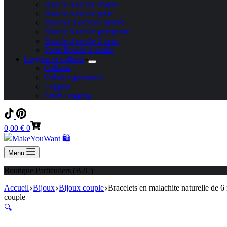
Boucle d oreille chaine
Boucle d oreille perle
Boucles d oreilles mariée
Boucle d oreille grimpante
Boucle d oreille 2 trous
Porte Boucle d oreille
Leggins et collants
Collants
Culottes gainantes
Leggins
Short Legging
Panier
0,00
€
0
d’achat
Menu
Boutique Particuliers (B2C)
Accueil
Bijoux
Bijoux couple
Bracelets en malachite naturelle de 
couple
🔍