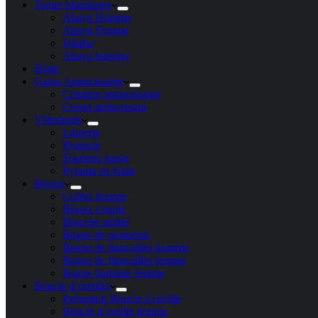
Tenue islamiques
Abaya Homme
Abaya Femme
Jellaba
Abaya kimono
Hijab
Gaine Amincissante
Ceinture amincissante
Corset amincissant
Vêtements
Lingerie
Peignoir
Soutiens gorge
Pyjama en Satin
Bijoux
Collier femme
Bijoux couple
Bracelet amitié
Bague de promesse
Bague de fiançailles homme
Bague de fiançailles femme
Bague fantaisie femme
Boucle d’oreilles
Présentoir Boucle d oreille
Boucle d’oreille femme