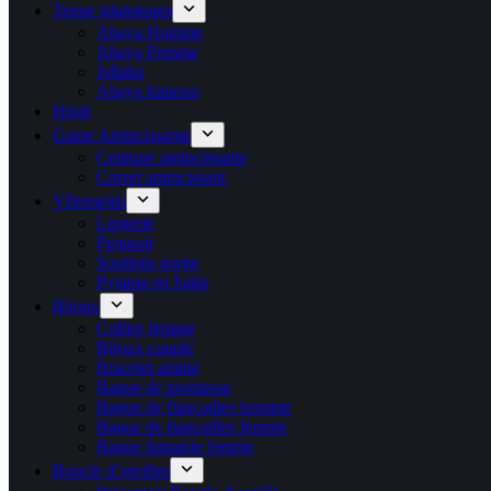
Tenue islamiques
Abaya Homme
Abaya Femme
Jellaba
Abaya kimono
Hijab
Gaine Amincissante
Ceinture amincissante
Corset amincissant
Vêtements
Lingerie
Peignoir
Soutiens gorge
Pyjama en Satin
Bijoux
Collier femme
Bijoux couple
Bracelet amitié
Bague de promesse
Bague de fiançailles homme
Bague de fiançailles femme
Bague fantaisie femme
Boucle d’oreilles