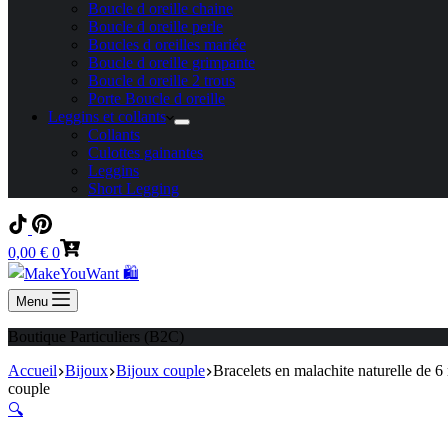
Boucle d oreille chaine
Boucle d oreille perle
Boucles d oreilles mariée
Boucle d oreille grimpante
Boucle d oreille 2 trous
Porte Boucle d oreille
Leggins et collants
Collants
Culottes gainantes
Leggins
Short Legging
Panier
0,00
€
0
d’achat
Menu
Boutique Particuliers (B2C)
Accueil
Bijoux
Bijoux couple
Bracelets en malachite naturelle de 
couple
🔍