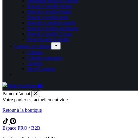
Présentoir Boucle d oreille
Boucle d’oreille femme
Boucle d oreille chaine
Boucle d oreille perle
Boucles d oreilles mariée
Boucle d oreille grimpante
Boucle d oreille 2 trous
Porte Boucle d oreille
Leggins et collants
Collants
Culottes gainantes
Leggins
Short Legging
Panier d’achat
Votre panier est actuellement vide.
Retour à la boutique
Espace PRO / B2B