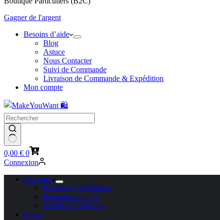
Boutique Particuliers (B2C)
Gagner de l'argent
Besoins d’aide
Blog
Astuce
Nous Contacter
Suivi de Commande
Livraison de Commande & Expédition
Mon compte
Panier
0,00
€
0
d’achat
Connexion
Cheveux
Perruque synthétiques
Perruque naturelle
Extension Cheveux
Robes