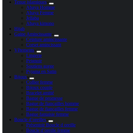
Tenue islamiques
Abaya Homme
Abaya Femme
Jellaba
Abaya kimono
Hijab
Gaine Amincissante
Ceinture amincissante
Corset amincissant
Vêtements
Lingerie
Peignoir
Soutiens gorge
Pyjama en Satin
Bijoux
Collier femme
Bijoux couple
Bracelet amitié
Bague de promesse
Bague de fiançailles homme
Bague de fiançailles femme
Bague fantaisie femme
Boucle d’oreilles
Présentoir Boucle d oreille
Boucle d’oreille femme