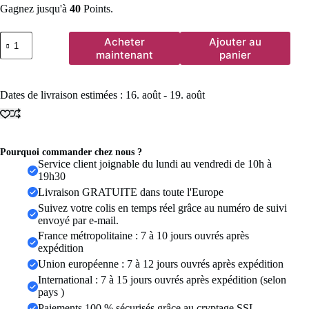
Gagnez jusqu'à
40
Points.
quantité
Acheter
Ajouter au
de
maintenant
panier
Bracelets
turcs
simples
Dates de livraison estimées : 16. août - 19. août
mauvais
œil
pour
hommes
et
Pourquoi commander chez nous ?
femmes,
Service client joignable du lundi au vendredi de 10h à
1
19h30
pièce,
corde
Livraison GRATUITE dans toute l'Europe
mexicaine
Suivez votre colis en temps réel grâce au numéro de suivi
tissée,
envoyé par e-mail.
bijoux,
France métropolitaine : 7 à 10 jours ouvrés après
accessoires
tendance,
expédition
cadeau
Union européenne : 7 à 12 jours ouvrés après expédition
International : 7 à 15 jours ouvrés après expédition (selon
pays )
Paiements 100 % sécurisés grâce au cryptage SSL