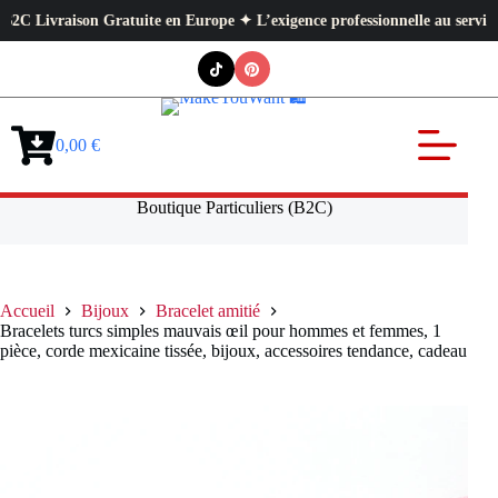
 Livraison Gratuite en Europe ✦ L’exigence professionnelle au service de 
Passer
au
contenu
0,00
€
Panier
d’achat
Boutique Particuliers (B2C)
Accueil
Bijoux
Bracelet amitié
Bracelets turcs simples mauvais œil pour hommes et femmes, 1
pièce, corde mexicaine tissée, bijoux, accessoires tendance, cadeau