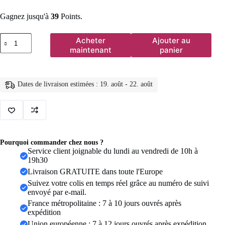
Gagnez jusqu'à
39
Points.
quantité
Acheter
Ajouter au
de
maintenant
panier
Collier
en
Dentelle
Noire
Dates de livraison estimées : 19. août - 22. août
Sexy
de
Style
Punk,
Ras
du
Cou
Pourquoi commander chez nous ?
Gothique
Service client joignable du lundi au vendredi de 10h à
Personnalisé,
19h30
Clavicule,
Livraison GRATUITE dans toute l'Europe
Accessoires
de
Suivez votre colis en temps réel grâce au numéro de suivi
Bijoux
envoyé par e-mail.
pour
France métropolitaine : 7 à 10 jours ouvrés après
ixde
expédition
Mariage
Union européenne : 7 à 12 jours ouvrés après expédition