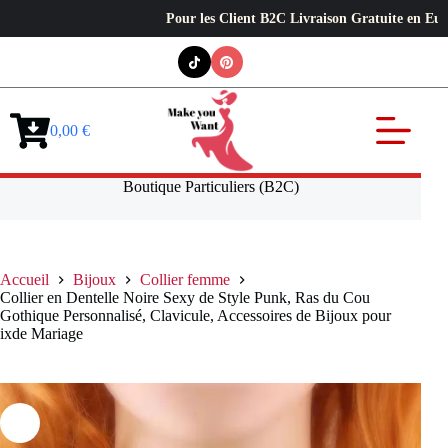
Pour les Client B2C Livraison Gratuite en Europe ✦ L’
Passer
au
contenu
0,00
€
Panier
d’achat
Boutique Particuliers (B2C)
Accueil
Bijoux
Collier femme
Collier en Dentelle Noire Sexy de Style Punk, Ras du Cou
Gothique Personnalisé, Clavicule, Accessoires de Bijoux pour
ixde Mariage