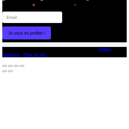
avant-première |
Promotions privées |
Conseils mode & looks
Je veux en profiter !
Copyright © 2026 - Ce site a été conçu et réalisé par
Prime-
Digital.fr
|
Plan du site