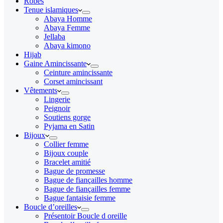
Robes
Tenue islamiques
Abaya Homme
Abaya Femme
Jellaba
Abaya kimono
Hijab
Gaine Amincissante
Ceinture amincissante
Corset amincissant
Vêtements
Lingerie
Peignoir
Soutiens gorge
Pyjama en Satin
Bijoux
Collier femme
Bijoux couple
Bracelet amitié
Bague de promesse
Bague de fiançailles homme
Bague de fiançailles femme
Bague fantaisie femme
Boucle d’oreilles
Présentoir Boucle d oreille