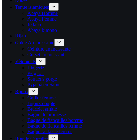
Robes
Tenue islamiques
Abaya Homme
Abaya Femme
Jellaba
Abaya kimono
Hijab
Gaine Amincissante
Ceinture amincissante
Corset amincissant
Vêtements
Lingerie
Peignoir
Soutiens gorge
Pyjama en Satin
Bijoux
Collier femme
Bijoux couple
Bracelet amitié
Bague de promesse
Bague de fiançailles homme
Bague de fiançailles femme
Bague fantaisie femme
Boucle d’oreilles