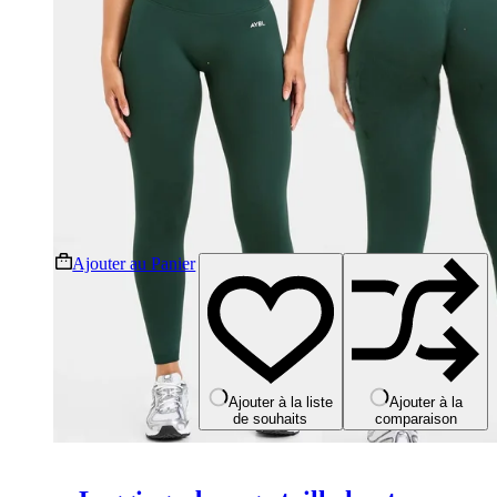
Ce
Ajouter au Panier
produit
a
plusieurs
variations.
Les
options
peuvent
Ajouter à la liste
Ajouter à la
de souhaits
comparaison
être
choisies
sur
la