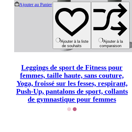
Ce
Ajouter au Panier
produit
a
plusieurs
variations.
Les
options
peuvent
Ajouter à la liste
Ajouter à la
de souhaits
comparaison
être
choisies
sur
la
Leggings de sport de Fitness pour
page
du
femmes, taille haute, sans couture,
produit
Yoga, froissé sur les fesses, respirant,
Push-Up, pantalons de sport, collants
de gymnastique pour femmes