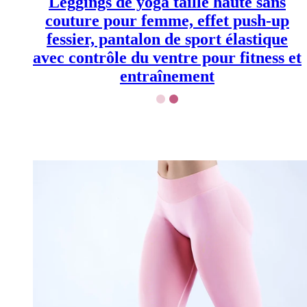
Leggings de yoga taille haute sans
page
du
couture pour femme, effet push-up
produit
fessier, pantalon de sport élastique
avec contrôle du ventre pour fitness et
entraînement