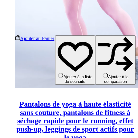
Ce
Ajouter au Panier
produit
a
plusieurs
variations.
Les
options
peuvent
Ajouter à la liste
Ajouter à la
de souhaits
comparaison
être
choisies
sur
la
Pantalons de yoga à haute élasticité
page
du
sans couture, pantalons de fitness à
produit
séchage rapide pour le running, effet
push-up, leggings de sport actifs pour
le yoga