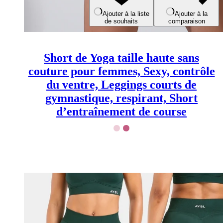
options
peuvent
Ajouter à la liste
Ajouter à la
de souhaits
comparaison
être
choisies
sur
la
Short de Yoga taille haute sans
page
du
couture pour femmes, Sexy, contrôle
produit
du ventre, Leggings courts de
gymnastique, respirant, Short
d’entraînement de course