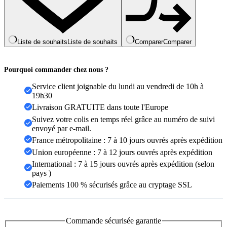
façonnant,
couverture
complète
douce,
pantalon
Liste de souhaits
Liste de souhaits
Comparer
Comparer
de
forme
abdominale
Pourquoi commander chez nous ?
des
fesses
Service client joignable du lundi au vendredi de 10h à
19h30
Livraison GRATUITE dans toute l'Europe
Suivez votre colis en temps réel grâce au numéro de suivi
envoyé par e-mail.
France métropolitaine : 7 à 10 jours ouvrés après expédition
Union européenne : 7 à 12 jours ouvrés après expédition
International : 7 à 15 jours ouvrés après expédition (selon
pays )
Paiements 100 % sécurisés grâce au cryptage SSL
Commande sécurisée garantie