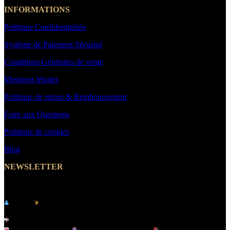
INFORMATIONS
Politique Confidentialités
Système de Paiement Sécurisé
Conditions Générales de vente
Mentions légales
Politique de retour & Remboursement
Foire aux Questions
Politique de cookies
Blog
NEWSLETTER
Abonnez-vous et Recevez un Code Promo -10%
Le site
de vêtements pour femme & homme -
MakeYouWant
Inscrivez-vous à notre newsletter et recevez :
Offres exclusives |
Nouveautés tendance |
Lancements en