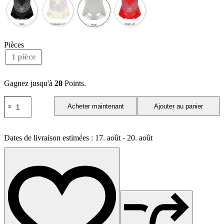
Pièces
1 pièce
Gagnez jusqu'à
28
Points.
quantité
Acheter maintenant
Ajouter au panier
de
Culotte
de
contrôle
Dates de livraison estimées : 17. août - 20. août
du
ventre
taille
moyenne
sans
couture,
sous-
vêtements
antibactériens