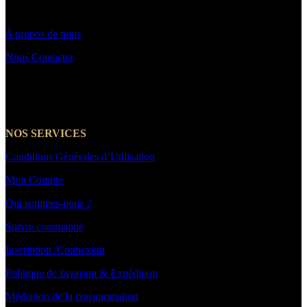
Par email : Contact@makeyouwant.fr
À
propos de nous
Nous Contacter
☎️+33 7 66 39 21 14
NOS SERVICES
Conditions Générales d’Utilisation
Mon Compte
Qui sommes-nous ?
Suivre commande
Inscription /Connexion
Politique de livraison & Expédition
Médiation de la consommation