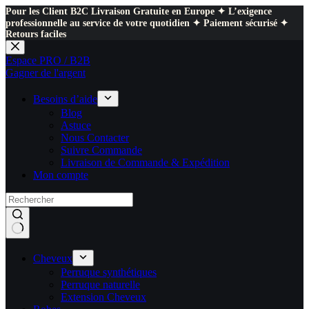
Pour les Client B2C Livraison Gratuite en Europe ✦ L’exigence
professionnelle au service de votre quotidien ✦ Paiement sécurisé ✦
Retours faciles
Passer
au
Espace PRO / B2B
contenu
Gagner de l'argent
Besoins d’aide
Blog
Astuce
Nous Contacter
Suivre Commande
Livraison de Commande & Expédition
Mon compte
Cheveux
Perruque synthétiques
Perruque naturelle
Extension Cheveux