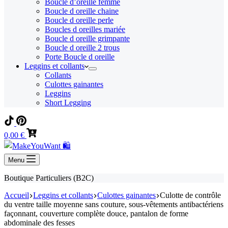
Boucle d’oreille femme
Boucle d oreille chaine
Boucle d oreille perle
Boucles d oreilles mariée
Boucle d oreille grimpante
Boucle d oreille 2 trous
Porte Boucle d oreille
Leggins et collants
Collants
Culottes gainantes
Leggins
Short Legging
Panier
0,00
€
d’achat
Menu
Boutique Particuliers (B2C)
Accueil
Leggins et collants
Culottes gainantes
Culotte de contrôle
du ventre taille moyenne sans couture, sous-vêtements antibactériens
façonnant, couverture complète douce, pantalon de forme
abdominale des fesses