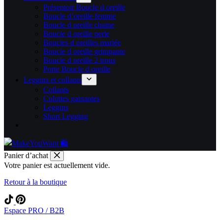
Présentoir Boucle d oreille
Boucle d’oreille femme
Boucle d oreille chaine
Boucle d oreille perle
Boucles d oreilles mariée
Boucle d oreille grimpante
Boucle d oreille 2 trous
Porte Boucle d oreille
Leggins et collants
Collants
Culottes gainantes
Leggins
Short Legging
Panier d’achat
Votre panier est actuellement vide.
Retour à la boutique
Espace PRO / B2B