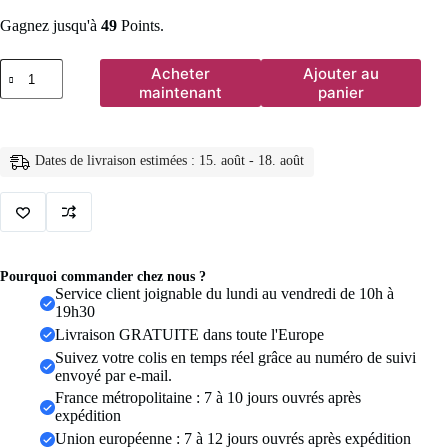
Gagnez jusqu'à
49
Points.
quantité
Acheter
Ajouter au
de
maintenant
panier
Femmes
taille
haute
Push
Dates de livraison estimées : 15. août - 18. août
Up
course
pantalons
de
Yoga
Shorts
de
Pourquoi commander chez nous ?
Sport
Service client joignable du lundi au vendredi de 10h à
vêtements
19h30
de
Livraison GRATUITE dans toute l'Europe
Yoga
gymnase
Suivez votre colis en temps réel grâce au numéro de suivi
séchage
envoyé par e-mail.
rapide
France métropolitaine : 7 à 10 jours ouvrés après
Fitness
expédition
sans
Union européenne : 7 à 12 jours ouvrés après expédition
couture