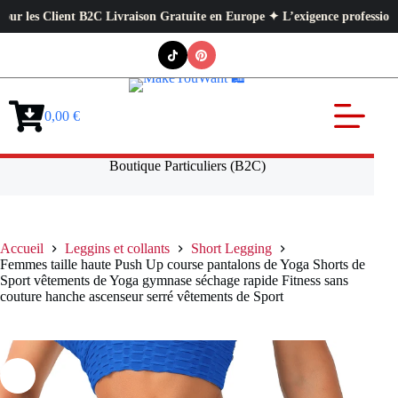
es Client B2C Livraison Gratuite en Europe ✦ L’exigence professionnelle a
Passer
au
contenu
0,00
€
Panier
d’achat
Boutique Particuliers (B2C)
Accueil
Leggins et collants
Short Legging
Femmes taille haute Push Up course pantalons de Yoga Shorts de
Sport vêtements de Yoga gymnase séchage rapide Fitness sans
couture hanche ascenseur serré vêtements de Sport