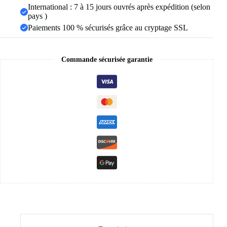
hanche
International : 7 à 15 jours ouvrés après expédition (selon
ascenseur
pays )
serré
Paiements 100 % sécurisés grâce au cryptage SSL
vêtements
de
Sport
Commande sécurisée garantie