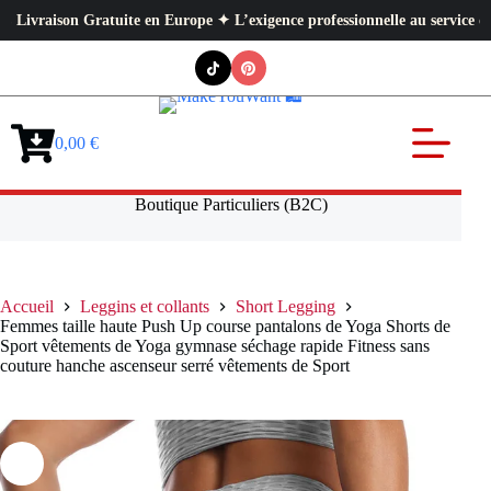
raison Gratuite en Europe ✦ L’exigence professionnelle au service de votr
Passer
au
contenu
0,00
€
Panier
d’achat
Boutique Particuliers (B2C)
Accueil
Leggins et collants
Short Legging
Femmes taille haute Push Up course pantalons de Yoga Shorts de
Sport vêtements de Yoga gymnase séchage rapide Fitness sans
couture hanche ascenseur serré vêtements de Sport