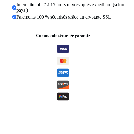
International : 7 à 15 jours ouvrés après expédition (selon
couture
hanche
pays )
ascenseur
Paiements 100 % sécurisés grâce au cryptage SSL
serré
vêtements
de
Sport
Commande sécurisée garantie