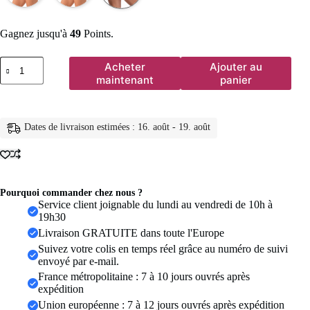
Gagnez jusqu'à
49
Points.
quantité
Acheter
Ajouter au
de
maintenant
panier
Femmes
taille
haute
Push
Dates de livraison estimées : 16. août - 19. août
Up
course
pantalons
de
Yoga
Shorts
Pourquoi commander chez nous ?
de
Service client joignable du lundi au vendredi de 10h à
Sport
19h30
vêtements
Livraison GRATUITE dans toute l'Europe
de
Suivez votre colis en temps réel grâce au numéro de suivi
Yoga
envoyé par e-mail.
gymnase
séchage
France métropolitaine : 7 à 10 jours ouvrés après
rapide
expédition
Fitness
Union européenne : 7 à 12 jours ouvrés après expédition
sans