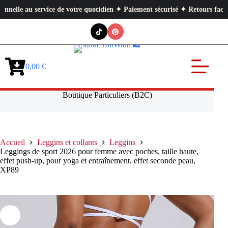
au service de votre quotidien ✦ Paiement sécurisé ✦ Retours faciles
Passer
au
contenu
0,00
€
Panier
d’achat
Boutique Particuliers (B2C)
Accueil
Leggins et collants
Leggins
Leggings de sport 2026 pour femme avec poches, taille haute,
effet push-up, pour yoga et entraînement, effet seconde peau,
XP89