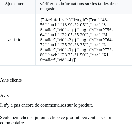
Ajustement
vérifier les informations sur les tailles de ce
magasin
{"sizeInfoList":[{"length":{"cm":"48-
56","inch":"18.90-22.05"},"size":"S
Smaller","vid":-1},{"length":{"cm":"56-
64","inch":"22.05-25.20"},"size":"M
size_info
Smaller","vid":-2},{"length":{"cm":"64-
72","inch":"25.20-28.35"},"size":"L
Smaller","vid":-3},{"length":{"cm":"72-
80","inch":"28.35-31.50"},"size":"XL
Smaller","vid":-4}]}
Avis clients
Avis
Il n'y a pas encore de commentaires sur le produit.
Seulement clients qui ont acheté ce produit peuvent laisser un
commentaire.