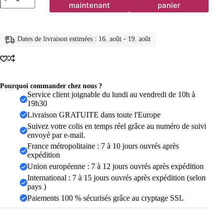
de
maintenant
panier
Leggings
de
sport
2026
Dates de livraison estimées : 16. août - 19. août
pour
femme
avec
poches,
taille
haute,
Pourquoi commander chez nous ?
effet
Service client joignable du lundi au vendredi de 10h à
push-
19h30
up,
Livraison GRATUITE dans toute l'Europe
pour
Suivez votre colis en temps réel grâce au numéro de suivi
yoga
envoyé par e-mail.
et
entraînement,
France métropolitaine : 7 à 10 jours ouvrés après
effet
expédition
seconde
Union européenne : 7 à 12 jours ouvrés après expédition
peau,
International : 7 à 15 jours ouvrés après expédition (selon
XP89
pays )
Paiements 100 % sécurisés grâce au cryptage SSL