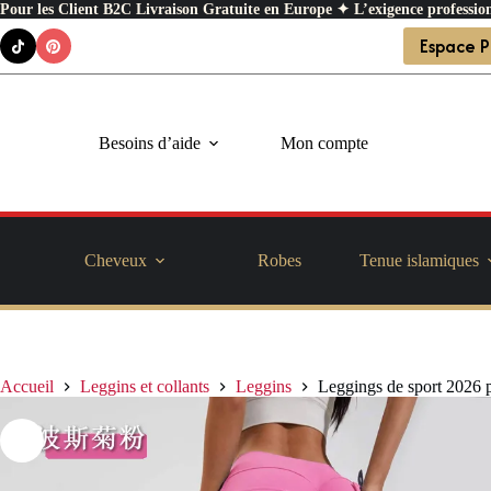
Pour les Client B2C Livraison Gratuite en Europe ✦ L’exigence profession
Passer
Espace P
au
contenu
Besoins d’aide
Mon compte
Cheveux
Robes
Tenue islamiques
Accueil
Leggins et collants
Leggins
Leggings de sport 2026 p