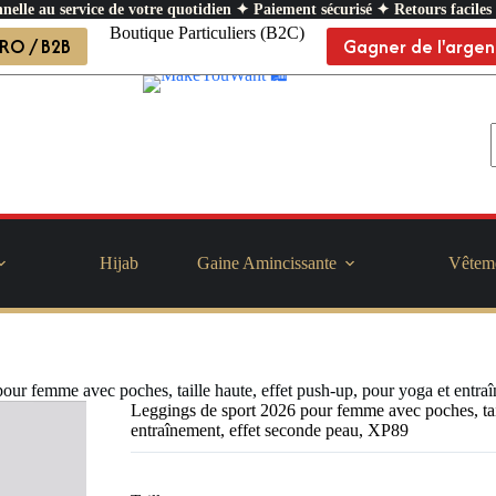
nelle au service de votre quotidien ✦ Paiement sécurisé ✦ Retours faciles
Boutique Particuliers (B2C)
RO / B2B
Gagner de l'argen
Hijab
Gaine Amincissante
Vêtem
our femme avec poches, taille haute, effet push-up, pour yoga et entr
Leggings de sport 2026 pour femme avec poches, tail
entraînement, effet seconde peau, XP89