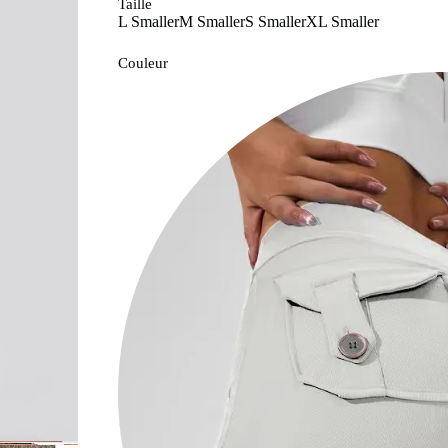
Taille
L Smaller
M Smaller
S Smaller
XL Smaller
Couleur