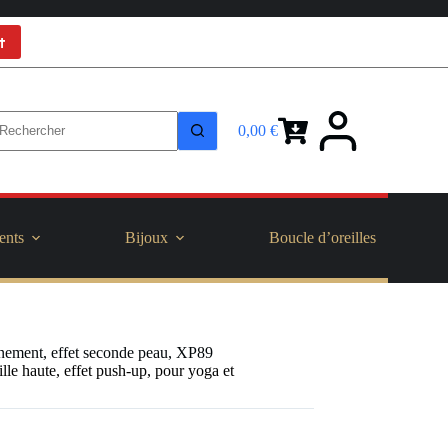
t
0,00
€
Panier
d’achat
ents
Bijoux
Boucle d’oreilles
aînement, effet seconde peau, XP89
le haute, effet push-up, pour yoga et