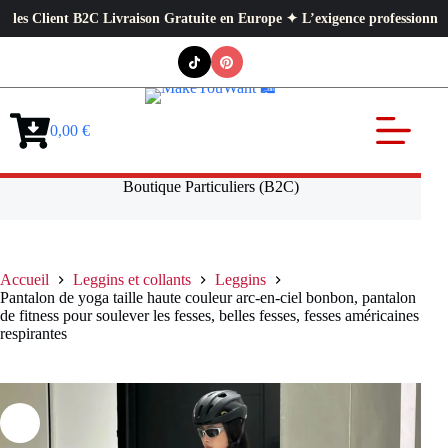
lient B2C Livraison Gratuite en Europe ✦ L’exigence professionnelle au se
Passer
au
contenu
0,00
€
Panier
d’achat
Boutique Particuliers (B2C)
Accueil
Leggins et collants
Leggins
Pantalon de yoga taille haute couleur arc-en-ciel bonbon, pantalon
de fitness pour soulever les fesses, belles fesses, fesses américaines
respirantes