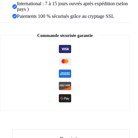
International : 7 à 15 jours ouvrés après expédition (selon
fesses
pays )
américaines
respirantes
Paiements 100 % sécurisés grâce au cryptage SSL
Commande sécurisée garantie