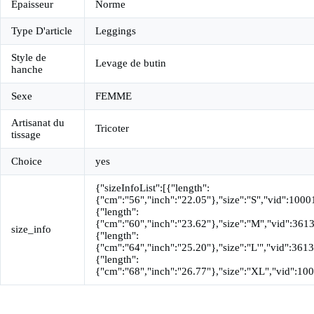
Épaisseur
Norme
Type D'article
Leggings
Style de
Levage de butin
hanche
Sexe
FEMME
Artisanat du
Tricoter
tissage
Choice
yes
{"sizeInfoList":[{"length":
{"cm":"56","inch":"22.05"},"size":"S","vid":100
{"length":
{"cm":"60","inch":"23.62"},"size":"M","vid":361
size_info
{"length":
{"cm":"64","inch":"25.20"},"size":"L'","vid":361
{"length":
{"cm":"68","inch":"26.77"},"size":"XL","vid":1