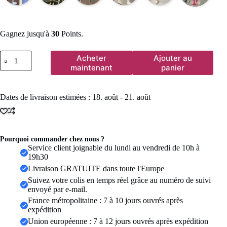
Gagnez jusqu'à
30
Points.
quantité
Acheter
Ajouter au
de
maintenant
panier
Pantalon
de
yoga
Dates de livraison estimées : 18. août - 21. août
taille
haute
couleur
arc-
en-
Pourquoi commander chez nous ?
ciel
Service client joignable du lundi au vendredi de 10h à
bonbon,
19h30
pantalon
de
Livraison GRATUITE dans toute l'Europe
fitness
Suivez votre colis en temps réel grâce au numéro de suivi
pour
envoyé par e-mail.
soulever
France métropolitaine : 7 à 10 jours ouvrés après
les
fesses,
expédition
belles
Union européenne : 7 à 12 jours ouvrés après expédition
fesses,