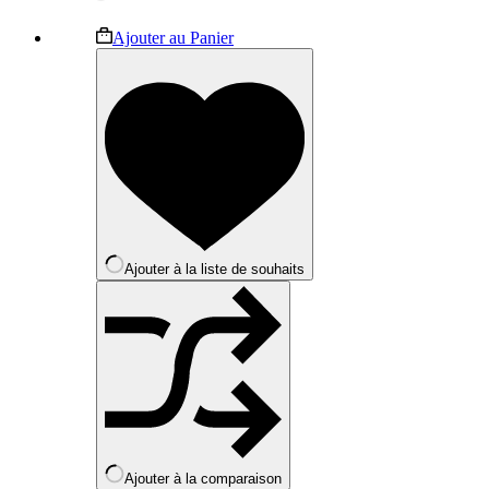
Ce
Ajouter au Panier
produit
a
plusieurs
variations.
Les
options
peuvent
être
choisies
sur
la
Ajouter à la liste de souhaits
page
du
produit
Ajouter à la comparaison