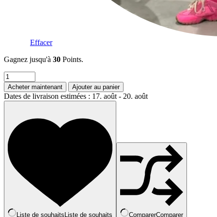
Effacer
Gagnez jusqu'à
30
Points.
quantité
de
Acheter maintenant
Ajouter au panier
Pantalon
Dates de livraison estimées : 17. août - 20. août
de
yoga
taille
haute
couleur
arc-
en-
ciel
bonbon,
pantalon
de
fitness
pour
soulever
Liste de souhaits
Liste de souhaits
Comparer
Comparer