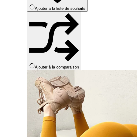
la
Ajouter à la liste de souhaits
page
du
produit
Ajouter à la comparaison