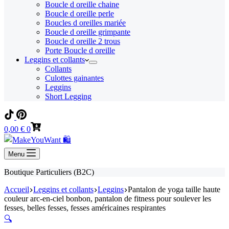
Boucle d oreille chaine
Boucle d oreille perle
Boucles d oreilles mariée
Boucle d oreille grimpante
Boucle d oreille 2 trous
Porte Boucle d oreille
Leggins et collants
Collants
Culottes gainantes
Leggins
Short Legging
Panier
0,00
€
0
d’achat
Menu
Boutique Particuliers (B2C)
Accueil
Leggins et collants
Leggins
Pantalon de yoga taille haute
couleur arc-en-ciel bonbon, pantalon de fitness pour soulever les
fesses, belles fesses, fesses américaines respirantes
🔍