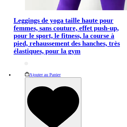
Leggings de yoga taille haute pour
femmes, sans couture, effet push-up,
pour le sport, le fitness, la course à
pied, rehaussement des hanches, très
élastiques, pour la gym
Ce
Ajouter au Panier
produit
a
plusieurs
variations.
Les
options
peuvent
être
choisies
sur