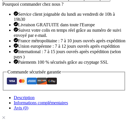
les
Pourquoi commander chez nous ?
fesses,
belles
Service client joignable du lundi au vendredi de 10h à
fesses,
19h30
fesses
Livraison GRATUITE dans toute l'Europe
américaines
Suivez votre colis en temps réel grâce au numéro de suivi
respirantes
envoyé par e-mail.
France métropolitaine : 7 à 10 jours ouvrés après expédition
Union européenne : 7 à 12 jours ouvrés après expédition
International : 7 à 15 jours ouvrés après expédition (selon
pays )
Paiements 100 % sécurisés grâce au cryptage SSL
Commande sécurisée garantie
Description
Informations complémentaires
Avis (0)