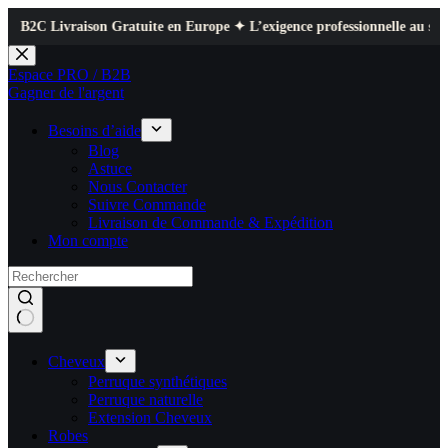
tuite en Europe ✦ L’exigence professionnelle au service de votre quotidie
Passer
au
Espace PRO / B2B
contenu
Gagner de l'argent
Besoins d’aide
Blog
Astuce
Nous Contacter
Suivre Commande
Livraison de Commande & Expédition
Mon compte
Cheveux
Perruque synthétiques
Perruque naturelle
Extension Cheveux
Robes