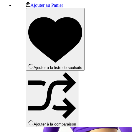
Ce
Ajouter au Panier
produit
a
plusieurs
variations.
Les
options
peuvent
être
choisies
sur
la
Ajouter à la liste de souhaits
page
du
produit
Ajouter à la comparaison