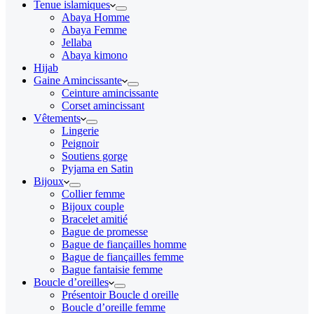
Tenue islamiques
Abaya Homme
Abaya Femme
Jellaba
Abaya kimono
Hijab
Gaine Amincissante
Ceinture amincissante
Corset amincissant
Vêtements
Lingerie
Peignoir
Soutiens gorge
Pyjama en Satin
Bijoux
Collier femme
Bijoux couple
Bracelet amitié
Bague de promesse
Bague de fiançailles homme
Bague de fiançailles femme
Bague fantaisie femme
Boucle d’oreilles
Présentoir Boucle d oreille
Boucle d’oreille femme