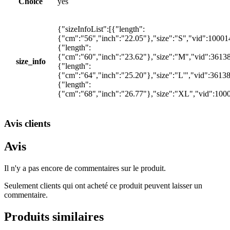
Choice
yes
{"sizeInfoList":[{"length":
{"cm":"56","inch":"22.05"},"size":"S","vid":10001
{"length":
{"cm":"60","inch":"23.62"},"size":"M","vid":3613
size_info
{"length":
{"cm":"64","inch":"25.20"},"size":"L'","vid":3613
{"length":
{"cm":"68","inch":"26.77"},"size":"XL","vid":100
Avis clients
Avis
Il n'y a pas encore de commentaires sur le produit.
Seulement clients qui ont acheté ce produit peuvent laisser un
commentaire.
Produits similaires