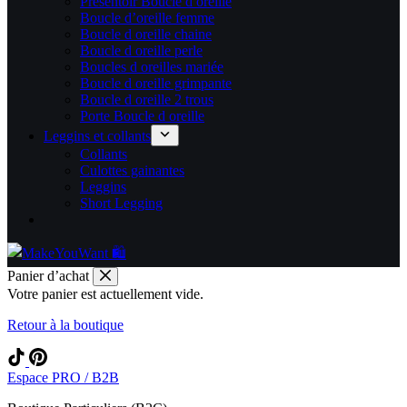
Présentoir Boucle d oreille
Boucle d’oreille femme
Boucle d oreille chaine
Boucle d oreille perle
Boucles d oreilles mariée
Boucle d oreille grimpante
Boucle d oreille 2 trous
Porte Boucle d oreille
Leggins et collants
Collants
Culottes gainantes
Leggins
Short Legging
Panier d’achat
Votre panier est actuellement vide.
Retour à la boutique
Espace PRO / B2B