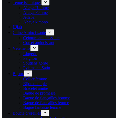
Tenue islamiques
Abaya Homme
Abaya Femme
Jellaba
Abaya kimono
Hijab
Gaine Amincissante
Ceinture amincissante
Corset amincissant
Vêtements
Lingerie
Peignoir
Soutiens gorge
Pyjama en Satin
Bijoux
Collier femme
Bijoux couple
Bracelet amitié
Bague de promesse
Bague de fiançailles homme
Bague de fiançailles femme
Bague fantaisie femme
Boucle d’oreilles