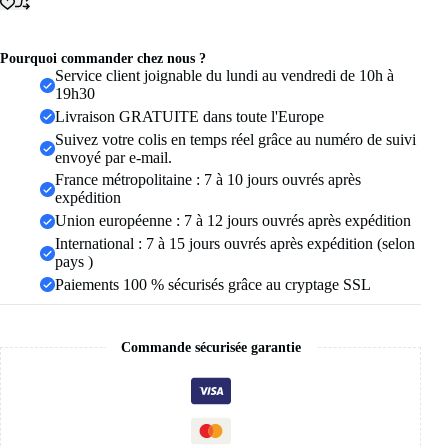
dye
pour
femmes,
shorts
Pourquoi commander chez nous ?
de
Service client joignable du lundi au vendredi de 10h à
sport
19h30
côtelés
Livraison GRATUITE dans toute l'Europe
sans
Suivez votre colis en temps réel grâce au numéro de suivi
couture,
envoyé par e-mail.
leggings
de
France métropolitaine : 7 à 10 jours ouvrés après
fitness
expédition
à
Union européenne : 7 à 12 jours ouvrés après expédition
compression
International : 7 à 15 jours ouvrés après expédition (selon
à
séchage
pays )
rapide
Paiements 100 % sécurisés grâce au cryptage SSL
Commande sécurisée garantie