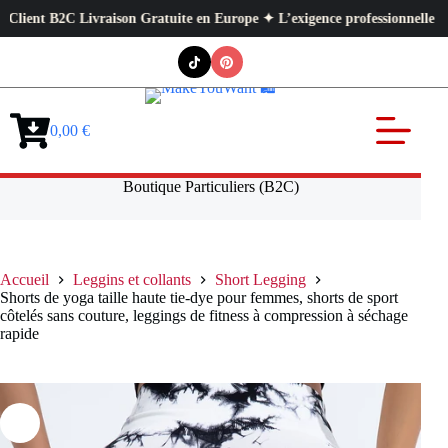
ivraison Gratuite en Europe ✦ L’exigence professionnelle au service de vo
Passer
au
contenu
0,00
€
Panier
d’achat
Boutique Particuliers (B2C)
Accueil
Leggins et collants
Short Legging
Shorts de yoga taille haute tie-dye pour femmes, shorts de sport
côtelés sans couture, leggings de fitness à compression à séchage
rapide