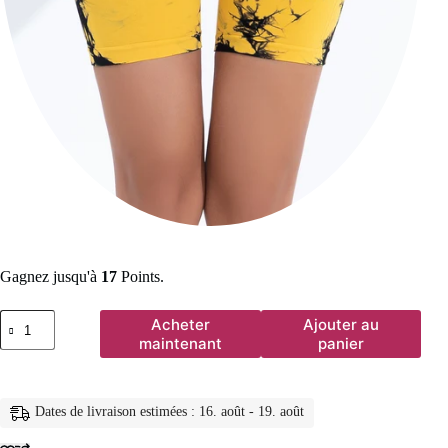
Gagnez jusqu'à
17
Points.
quantité
Acheter
Ajouter au
de
maintenant
panier
Shorts
de
yoga
taille
Dates de livraison estimées : 16. août - 19. août
haute
tie-