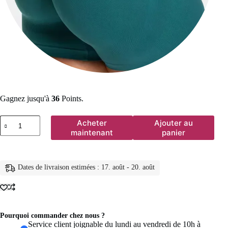
Gagnez jusqu'à
36
Points.
quantité
Acheter
Ajouter au
de
maintenant
panier
TEVEO
Short
de
sport
Dates de livraison estimées : 17. août - 20. août
sans
couture
pour
femme,
blanc
uni,
Pourquoi commander chez nous ?
taille
Service client joignable du lundi au vendredi de 10h à