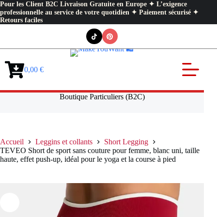
Pour les Client B2C Livraison Gratuite en Europe ✦ L’exigence
professionnelle au service de votre quotidien ✦ Paiement sécurisé ✦
Retours faciles
Passer
au
contenu
0,00
€
Panier
d’achat
Boutique Particuliers (B2C)
Accueil
Leggins et collants
Short Legging
TEVEO Short de sport sans couture pour femme, blanc uni, taille
haute, effet push-up, idéal pour le yoga et la course à pied