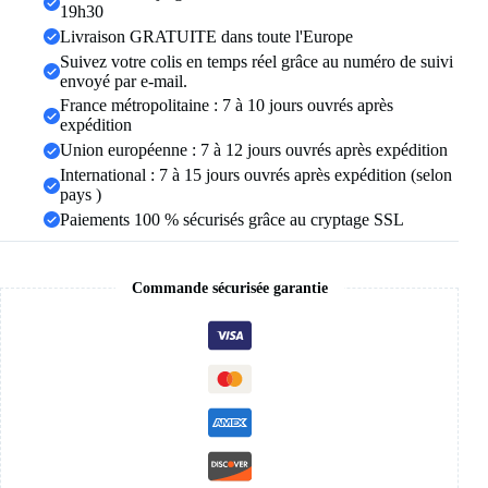
haute,
19h30
effet
Livraison GRATUITE dans toute l'Europe
push-
Suivez votre colis en temps réel grâce au numéro de suivi
up,
envoyé par e-mail.
idéal
pour
France métropolitaine : 7 à 10 jours ouvrés après
le
expédition
yoga
Union européenne : 7 à 12 jours ouvrés après expédition
et
International : 7 à 15 jours ouvrés après expédition (selon
la
course
pays )
à
Paiements 100 % sécurisés grâce au cryptage SSL
pied
Commande sécurisée garantie