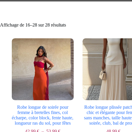
Affichage de 16–28 sur 28 résultats
Robe longue de soirée pour
Robe longue plissée pat
femme à bretelles fines, col
chic et élégante pour f
écharpe, color block, fente haute,
sans manches, taille haute
longueur ras du sol, pour fêtes
soirée, club, bal de pr
Plage
42,99
€
–
53,99
€
48,99
€