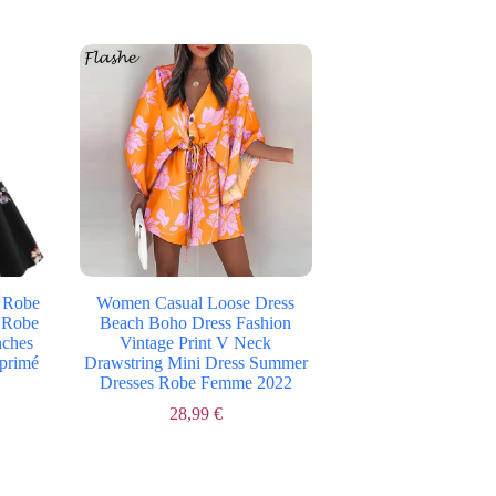
à
prix :
35,99 €
35,99 €
à
38,99 €
0 Robe
Women Casual Loose Dress
é Robe
Beach Boho Dress Fashion
nches
Vintage Print V Neck
mprimé
Drawstring Mini Dress Summer
Dresses Robe Femme 2022
28,99
€
Le
Le
prix
prix
initial
actuel
était :
est :