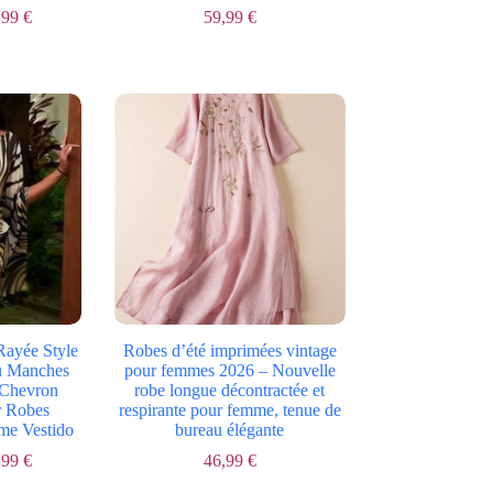
Plage
,99
€
59,99
€
Le
Le
de
prix
prix
prix :
initial
actuel
33,99 €
était :
est :
à
86,99 €.
59,99 €.
36,99 €
Rayée Style
Robes d’été imprimées vintage
u Manches
pour femmes 2026 – Nouvelle
Chevron
robe longue décontractée et
r Robes
respirante pour femme, tenue de
me Vestido
bureau élégante
Plage
,99
€
46,99
€
Le
Le
de
prix
prix