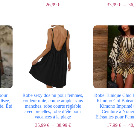
26,99
€
33,99
€
–
36
Le
Le
prix
prix
initial
actuel
était :
est :
45,99 €.
26,99 €.
pour
Robe sexy dos nu pour femmes,
Robe Tunique Chic 
isée,
couleur unie, coupe ample, sans
Kimono Col Batea
e, Été
manches, robe courte réglable
Kimono Imprimé 
avec bretelles, robe d’été pour
Ceinture à Noue
Plage
vacances à la plage
Élégantes pour Fem
de
prix :
Plage
35,99
€
–
38,99
€
17,99
€
–
40
32,99 €
de