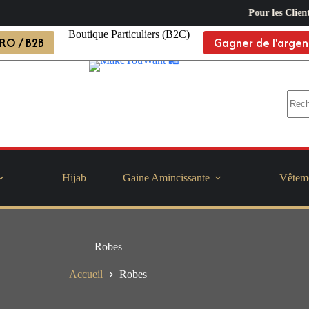
Pour les Client B2C Li
Boutique Particuliers (B2C)
RO / B2B
Gagner de l'argen
Hijab
Gaine Amincissante
Vêtem
Robes
Accueil
Robes