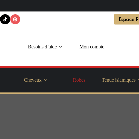
Passer
Espace P
au
contenu
Besoins d’aide
Mon compte
Cheveux
Robes
Tenue islamiques