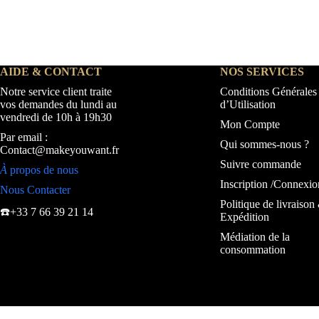
245,99 €.
117,99 €.
81,99 €.
50,99 €.
AIDE & CONTACT
NOS SERVICES
Notre service client traite
Conditions Générales
vos demandes du lundi au
d’Utilisation
vendredi de 10h à 19h30
Mon Compte
Par email :
Qui sommes-nous ?
Contact@makeyouwant.fr
Suivre commande
À
propos de nous
Inscription /Connexio
Nous Contacter
Politique de livraison
☎️+33 7 66 39 21 14
Expédition
Médiation de la
consommation