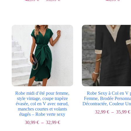
Le
Le
de
prix
prix
prix :
initial
actuel
42,99 €
était :
est :
à
96,99 €.
48,99 €.
53,99 €
Robe midi d’été pour femme,
Robe Sexy à Col en V 
style vintage, coupe trapèze
Femme, Brodée Personnal
évasée, col en V avec nœud,
Décontractée, Couleur Uni
manches courtes et volants
32,99
€
–
35,99
€
étagés – Robe verte sexy
Plage
30,99
€
–
32,99
€
de