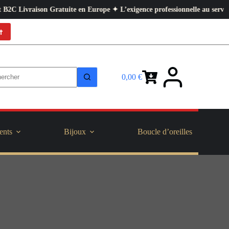
vraison Gratuite en Europe ✦ L’exigence professionnelle au service de vot
t
0,00
€
Panier
d’achat
ents
Bijoux
Boucle d’oreilles