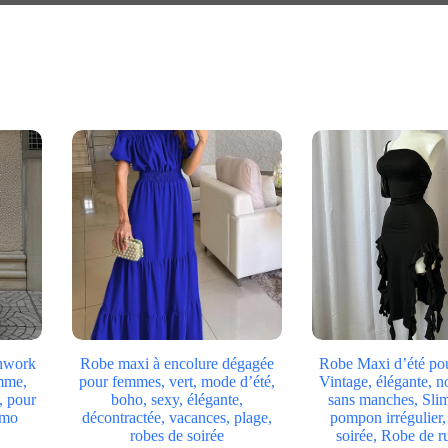
chwork
Robe maxi à encolure dégagée
Robe Maxi d’été po
emme,
pour femmes, vert, mode d’été,
Vintage, élégante, n
, pour
boho, sexy, élégante,
sans manches, Slim
omo
décontractée, vacances, plage,
pompon irrégulier,
robes de soirée
soirée, Robe de r