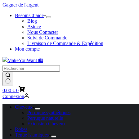
Gagner de l'argent
Besoins d’aide
Blog
Astuce
Nous Contacter
Suivi de Commande
Livraison de Commande & Expédition
Mon compte
Panier
0,00
€
0
d’achat
Connexion
Cheveux
Perruque synthétiques
Perruque naturelle
Extension Cheveux
Robes
Tenue islamiques