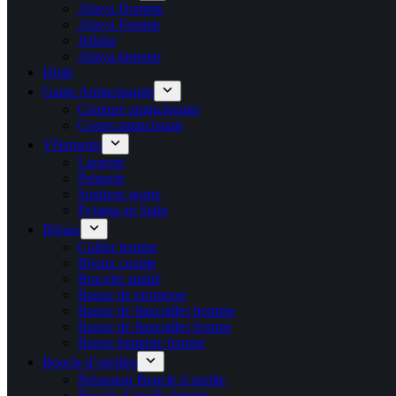
Abaya Homme
Abaya Femme
Jellaba
Abaya kimono
Hijab
Gaine Amincissante
Ceinture amincissante
Corset amincissant
Vêtements
Lingerie
Peignoir
Soutiens gorge
Pyjama en Satin
Bijoux
Collier femme
Bijoux couple
Bracelet amitié
Bague de promesse
Bague de fiançailles homme
Bague de fiançailles femme
Bague fantaisie femme
Boucle d’oreilles
Présentoir Boucle d oreille
Boucle d’oreille femme