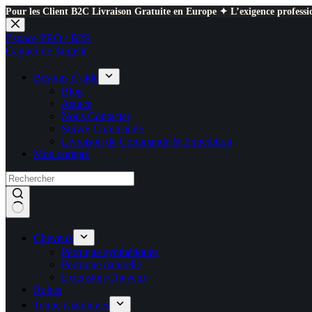
Pour les Client B2C Livraison Gratuite en Europe ✦ L’exigence professio
Passer
au
Espace PRO / B2B
contenu
Gagner de l'argent
Besoins d’aide
Blog
Astuce
Nous Contacter
Suivre Commande
Livraison de Commande & Expédition
Mon compte
Cheveux
Perruque synthétiques
Perruque naturelle
Extension Cheveux
Robes
Tenue islamiques