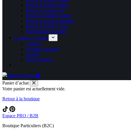
Boucle d oreille chaine
Boucle d oreille perle
Boucles d oreilles mariée
Boucle d oreille grimpante
Boucle d oreille 2 trous
Porte Boucle d oreille
Leggins et collants
Collants
Culottes gainantes
Leggins
Short Legging
Panier d’achat
Votre panier est actuellement vide.
Retour à la boutique
Espace PRO / B2B
Boutique Particuliers (B2C)