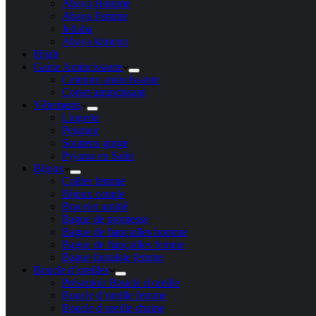
Abaya Homme
Abaya Femme
Jellaba
Abaya kimono
Hijab
Gaine Amincissante
Ceinture amincissante
Corset amincissant
Vêtements
Lingerie
Peignoir
Soutiens gorge
Pyjama en Satin
Bijoux
Collier femme
Bijoux couple
Bracelet amitié
Bague de promesse
Bague de fiançailles homme
Bague de fiançailles femme
Bague fantaisie femme
Boucle d’oreilles
Présentoir Boucle d oreille
Boucle d’oreille femme
Boucle d oreille chaine