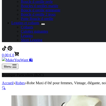
Boucle d oreille perle
Boucles d oreilles mariée
Boucle d oreille grimpante
Boucle d oreille 2 trous
Porte Boucle d oreille
Leggins et collants
Collants
Culottes gainantes
Leggins
Short Legging
Panier
0,00
€
0
d’achat
Menu
Boutique Particuliers (B2C)
Accueil
Robes
Robe Maxi d’été pour femmes, Vintage, élégante, noi
🔍