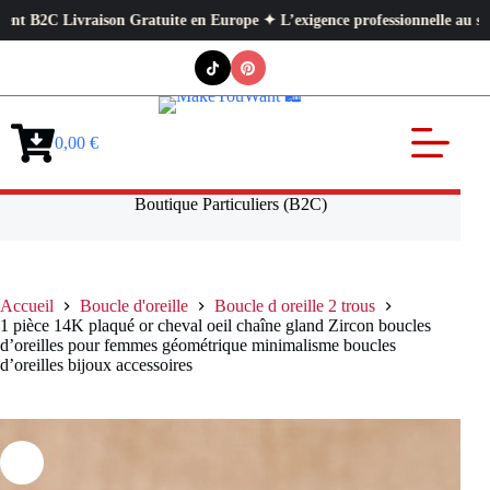
on Gratuite en Europe ✦ L’exigence professionnelle au service de votre q
Passer
au
contenu
0,00
€
Panier
d’achat
Boutique Particuliers (B2C)
Accueil
Boucle d'oreille
Boucle d oreille 2 trous
1 pièce 14K plaqué or cheval oeil chaîne gland Zircon boucles
d’oreilles pour femmes géométrique minimalisme boucles
d’oreilles bijoux accessoires