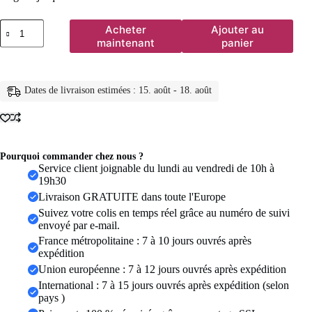
quantité
Acheter
Ajouter au
de
maintenant
panier
1
pièce
14K
plaqué
Dates de livraison estimées : 15. août - 18. août
or
cheval
oeil
chaîne
gland
Zircon
Pourquoi commander chez nous ?
boucles
Service client joignable du lundi au vendredi de 10h à
d'oreilles
19h30
pour
Livraison GRATUITE dans toute l'Europe
femmes
Suivez votre colis en temps réel grâce au numéro de suivi
géométrique
envoyé par e-mail.
minimalisme
boucles
France métropolitaine : 7 à 10 jours ouvrés après
d'oreilles
expédition
bijoux
Union européenne : 7 à 12 jours ouvrés après expédition
accessoires
International : 7 à 15 jours ouvrés après expédition (selon
pays )