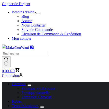
Gagner de l'argent
Besoins d’aide
Blog
Astuce
Nous Contacter
Suivi de Commande
Livraison de Commande & Expédition
Mon compte
Panier
0,00
€
0
d’achat
Connexion
Cheveux
Perruque synthétiques
Perruque naturelle
Extension Cheveux
Robes
Tenue islamiques