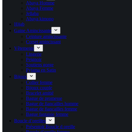
Abaya Homme
Abaya Femme
Jellaba
Abaya kimono
Hijab
Gaine Amincissante
Ceinture amincissante
Corset amincissant
Vêtements
Lingerie
Peignoir
Soutiens gorge
Pyjama en Satin
Bijoux
Collier femme
Bijoux couple
Bracelet amitié
Bague de promesse
Bague de fiançailles homme
Bague de fiançailles femme
Bague fantaisie femme
Boucle d’oreilles
Présentoir Boucle d oreille
Boucle d’oreille femme