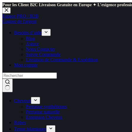
Pour les Client B2C Livraison Gratuite en Europe ✦ L’exigence professio
Passer
au
Espace PRO / B2B
contenu
Gagner de l'argent
Besoins d’aide
Blog
Astuce
Nous Contacter
Suivre Commande
Livraison de Commande & Expédition
Mon compte
Cheveux
Perruque synthétiques
Perruque naturelle
Extension Cheveux
Robes
Tenue islamiques