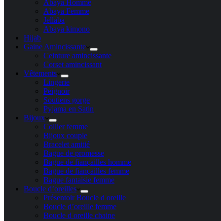
Abaya Homme
Abaya Femme
Jellaba
Abaya kimono
Hijab
Gaine Amincissante
Ceinture amincissante
Corset amincissant
Vêtements
Lingerie
Peignoir
Soutiens gorge
Pyjama en Satin
Bijoux
Collier femme
Bijoux couple
Bracelet amitié
Bague de promesse
Bague de fiançailles homme
Bague de fiançailles femme
Bague fantaisie femme
Boucle d’oreilles
Présentoir Boucle d oreille
Boucle d’oreille femme
Boucle d oreille chaine