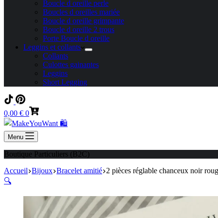
Boucle d oreille perle
Boucles d oreilles mariée
Boucle d oreille grimpante
Boucle d oreille 2 trous
Porte Boucle d oreille
Leggins et collants
Collants
Culottes gainantes
Leggins
Short Legging
Panier
0,00
€
0
d’achat
Menu
Boutique Particuliers (B2C)
Accueil
Bijoux
Bracelet amitié
2 pièces réglable chanceux noir ro
🔍