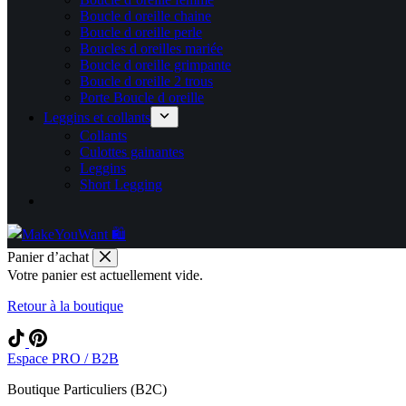
Boucle d oreille chaine
Boucle d oreille perle
Boucles d oreilles mariée
Boucle d oreille grimpante
Boucle d oreille 2 trous
Porte Boucle d oreille
Leggins et collants
Collants
Culottes gainantes
Leggins
Short Legging
Panier d’achat
Votre panier est actuellement vide.
Retour à la boutique
Espace PRO / B2B
Boutique Particuliers (B2C)