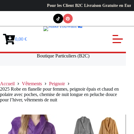
Pour les Client B2C Livraison Gratuite en Europe ✦ L
Passer
au
contenu
0,00
€
Panier
d’achat
Boutique Particuliers (B2C)
Accueil
Vêtements
Peignoir
2025 Robe en flanelle pour femmes, peignoir épais et chaud en
polaire avec poches, chemise de nuit longue en peluche douce
pour l’hiver, vêtements de nuit