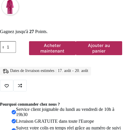
Gagnez jusqu'à
27
Points.
quantité
Acheter
Ajouter au
de
maintenant
panier
2025
Robe
en
flanelle
Dates de livraison estimées : 17. août - 20. août
pour
femmes,
peignoir
épais
et
chaud
en
Pourquoi commander chez nous ?
polaire
Service client joignable du lundi au vendredi de 10h à
avec
19h30
poches,
Livraison GRATUITE dans toute l'Europe
chemise
de
Suivez votre colis en temps réel grâce au numéro de suivi