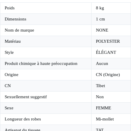
Poids
8 kg
Dimensions
1 cm
Nom de marque
NONE
Matériau
POLYESTER
Style
ÉLÉGANT
Produit chimique à haute préoccupation
Aucun
Origine
CN (Origine)
CN
Tibet
Sexuellement suggestif
Non
Sexe
FEMME
Longueur des robes
Mi-mollet
Artisanat du tissage
TAT