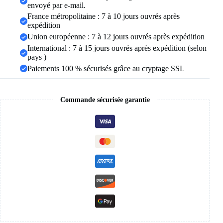
nuit
envoyé par e-mail.
longue
France métropolitaine : 7 à 10 jours ouvrés après
en
expédition
peluche
Union européenne : 7 à 12 jours ouvrés après expédition
douce
pour
International : 7 à 15 jours ouvrés après expédition (selon
l'hiver,
pays )
vêtements
Paiements 100 % sécurisés grâce au cryptage SSL
de
nuit
Commande sécurisée garantie