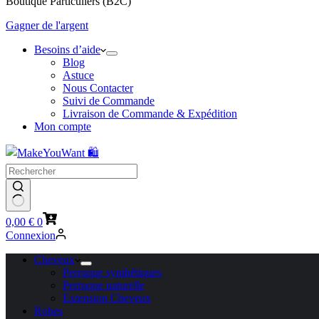
Boutique Particuliers (B2C)
Gagner de l'argent
Besoins d’aide
Blog
Astuce
Nous Contacter
Suivi de Commande
Livraison de Commande & Expédition
Mon compte
Panier
0,00
€
0
d’achat
Connexion
Cheveux
Perruque synthétiques
Perruque naturelle
Extension Cheveux
Robes