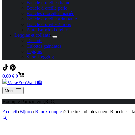
Boucle d oreille chaine
Boucle d oreille perle
Boucles d oreilles mariée
Boucle d oreille grimpante
Boucle d oreille 2 trous
Porte Boucle d oreille
Leggins et collants
Collants
Culottes gainantes
Leggins
Short Legging
Panier
0,00
€
0
d’achat
Menu
Boutique Particuliers (B2C)
Accueil
Bijoux
Bijoux couple
26 lettres initiales coeur Bracelets
🔍