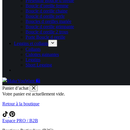
Présentoir Boucle d oreille
Boucle d’oreille femme
Boucle d oreille chaine
Boucle d oreille perle
Boucles d oreilles mariée
Boucle d oreille grimpante
Boucle d oreille 2 trous
Porte Boucle d oreille
Leggins et collants
Collants
Culottes gainantes
Leggins
Short Legging
Panier d’achat
Votre panier est actuellement vide.
Retour à la boutique
Espace PRO / B2B