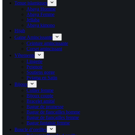
Tenue islamiques
Abaya Homme
Abaya Femme
Jellaba
Abaya kimono
Hijab
Gaine Amincissante
Ceinture amincissante
Corset amincissant
Vêtements
Lingerie
Peignoir
Soutiens gorge
Pyjama en Satin
Bijoux
Collier femme
Bijoux couple
Bracelet amitié
Bague de promesse
Bague de fiançailles homme
Bague de fiançailles femme
Bague fantaisie femme
Boucle d’oreilles