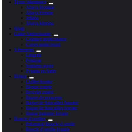
Tenue islamiques
Abaya Homme
Abaya Femme
Jellaba
Abaya kimono
Hijab
Gaine Amincissante
Ceinture amincissante
Corset amincissant
Vêtements
Lingerie
Peignoir
Soutiens gorge
Pyjama en Satin
Bijoux
Collier femme
Bijoux couple
Bracelet amitié
Bague de promesse
Bague de fiançailles homme
Bague de fiançailles femme
Bague fantaisie femme
Boucle d’oreilles
Présentoir Boucle d oreille
Boucle d’oreille femme