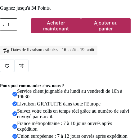
Gagnez jusqu'à
34
Points.
quantité
Acheter
Ajouter au
de
maintenant
panier
Abayas
kimono
personnalisées
du
Dates de livraison estimées : 16. août - 19. août
Bangladesh
pour
femmes,
burka,
robe
à
imprimé
Pourquoi commander chez nous ?
arabe,
Service client joignable du lundi au vendredi de 10h à
robe
19h30
de
Livraison GRATUITE dans toute l'Europe
fête
Dubaï,
Suivez votre colis en temps réel grâce au numéro de suivi
abaya
envoyé par e-mail.
turque,
France métropolitaine : 7 à 10 jours ouvrés après
kaftan,
expédition
vêtements
Union européenne : 7 à 12 jours ouvrés après expédition
islamiques,