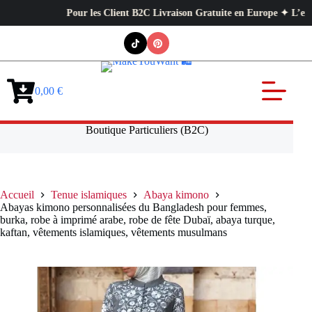
Pour les Client B2C Livraison Gratuite en Europe ✦ L’exigence pr
Passer
au
contenu
0,00
€
Panier
d’achat
Boutique Particuliers (B2C)
Accueil
Tenue islamiques
Abaya kimono
Abayas kimono personnalisées du Bangladesh pour femmes,
burka, robe à imprimé arabe, robe de fête Dubaï, abaya turque,
kaftan, vêtements islamiques, vêtements musulmans