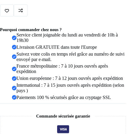
pour
homme,
21
couleurs,
8
mm,
Pourquoi commander chez nous ?
incrustation
Service client joignable du lundi au vendredi de 10h à
de
19h30
dragon
Livraison GRATUITE dans toute l'Europe
rouge,
vert,
Suivez votre colis en temps réel grâce au numéro de suivi
noir,
envoyé par e-mail.
fibre
France métropolitaine : 7 à 10 jours ouvrés après
de
expédition
carbone,
Union européenne : 7 à 12 jours ouvrés après expédition
alliance,
bijoux,
International : 7 à 15 jours ouvrés après expédition (selon
taille
pays )
6-
Paiements 100 % sécurisés grâce au cryptage SSL
13
Commande sécurisée garantie