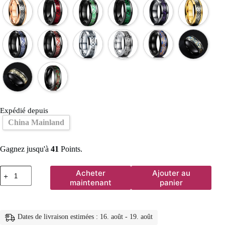
Expédié depuis
China Mainland
Gagnez jusqu'à
41
Points.
quantité
Acheter
Ajouter au
de
maintenant
panier
Bague
celtique
en
acier
Dates de livraison estimées : 16. août - 19. août
inoxydable