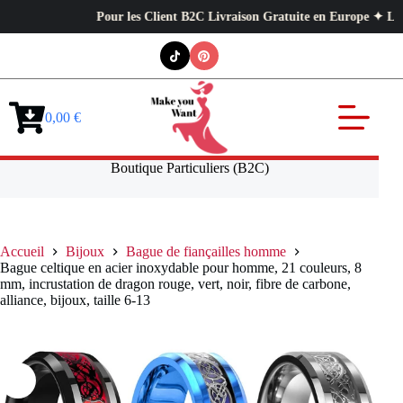
Pour les Client B2C Livraison Gratuite en Europe ✦ L’exigence 
Passer
au
contenu
0,00
€
Panier
d’achat
Boutique Particuliers (B2C)
Accueil
Bijoux
Bague de fiançailles homme
Bague celtique en acier inoxydable pour homme, 21 couleurs, 8
mm, incrustation de dragon rouge, vert, noir, fibre de carbone,
alliance, bijoux, taille 6-13