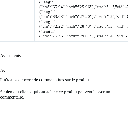
{"length":
{"cm":"65.94","inch":"25.96"},"size":"11","vid":-
{"length":
{"cm":"69.08","inch":"27.20"},"size":"12","vid":-
{"length":
{"cm":"72.22","inch":"28.43"},"size":"13","vid":-
{"length":
{"cm":"75.36","inch":"29.67"},"size":"14","vid":
Avis clients
Avis
Il n'y a pas encore de commentaires sur le produit.
Seulement clients qui ont acheté ce produit peuvent laisser un
commentaire.