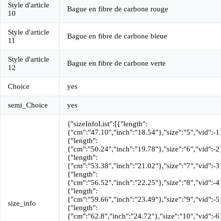
Style d'article
Bague en fibre de carbone rouge
10
Style d'article
Bague en fibre de carbone bleue
11
Style d'article
Bague en fibre de carbone verte
12
Choice
yes
semi_Choice
yes
{"sizeInfoList":[{"length":
{"cm":"47.10","inch":"18.54"},"size":"5","vid":-1
{"length":
{"cm":"50.24","inch":"19.78"},"size":"6","vid":-2
{"length":
{"cm":"53.38","inch":"21.02"},"size":"7","vid":-3
{"length":
{"cm":"56.52","inch":"22.25"},"size":"8","vid":-4
{"length":
{"cm":"59.66","inch":"23.49"},"size":"9","vid":-5
size_info
{"length":
{"cm":"62.8","inch":"24.72"},"size":"10","vid":-6