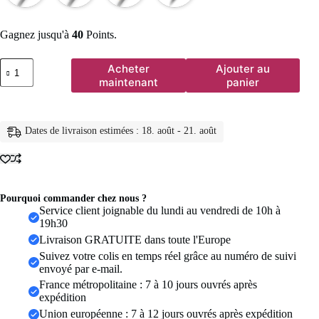
Gagnez jusqu'à
40
Points.
quantité
Acheter
Ajouter au
de
maintenant
panier
Bague
en
titane
Simple
Dates de livraison estimées : 18. août - 21. août
de
6mm
pour
femmes
et
hommes,
Pourquoi commander chez nous ?
prévention
Service client joignable du lundi au vendredi de 10h à
des
19h30
allergies,
Livraison GRATUITE dans toute l'Europe
anneaux
Suivez votre colis en temps réel grâce au numéro de suivi
de
envoyé par e-mail.
mariage
hautement
France métropolitaine : 7 à 10 jours ouvrés après
polis,
expédition
en
Union européenne : 7 à 12 jours ouvrés après expédition
acier