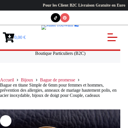
Pour les Client B2C Livraison Gratuite en Europe ✦ L’
Passer
au
contenu
0,00
€
Panier
d’achat
Boutique Particuliers (B2C)
Accueil
Bijoux
Bague de promesse
Bague en titane Simple de 6mm pour femmes et hommes,
prévention des allergies, anneaux de mariage hautement polis, en
acier inoxydable, bijoux de doigt pour Couple, cadeaux