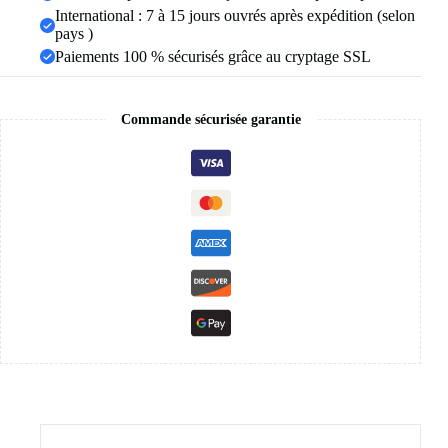
International : 7 à 15 jours ouvrés après expédition (selon
inoxydable,
bijoux
pays )
de
Paiements 100 % sécurisés grâce au cryptage SSL
doigt
pour
Couple,
cadeaux
Commande sécurisée garantie