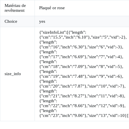
Matériau de
Plaqué or rose
revêtement
Choice
yes
{"sizeInfoList":[{"length":
{"cm":"15.5","inch":"6.10"},"size":"5","vid":-2},
{"length":
{"cm":"16","inch":"6.30"},"size":"6","vid":-3},
{"length":
{"cm":"17","inch":"6.69"},"size":"7","vid":-4},
{"length":
{"cm":"18","inch":"7.09"},"size":"8","vid":-5},
{"length":
size_info
{"cm":"19","inch":"7.48"},"size":"9","vid":-6},
{"length":
{"cm":"20","inch":"7.87"},"size":"10","vid":-7},
{"length":
{"cm":"21","inch":"8.27"},"size":"11","vid":-8},
{"length":
{"cm":"22","inch":"8.66"},"size":"12","vid":-9},
{"length":
{"cm":"23","inch":"9.06"},"size":"13","vid":-10}]