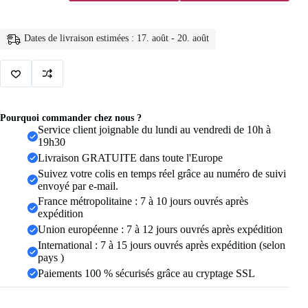
en
acier
titane
Dates de livraison estimées : 17. août - 20. août
couleur
argent
8mm
pour
hommes
et
femmes,
Pourquoi commander chez nous ?
bagues
Service client joignable du lundi au vendredi de 10h à
en
19h30
acier
Livraison GRATUITE dans toute l'Europe
inoxydable
brossé
Suivez votre colis en temps réel grâce au numéro de suivi
mat,
envoyé par e-mail.
bijoux
France métropolitaine : 7 à 10 jours ouvrés après
cadeaux
expédition
de
Union européenne : 7 à 12 jours ouvrés après expédition
mariage
International : 7 à 15 jours ouvrés après expédition (selon
pays )
Paiements 100 % sécurisés grâce au cryptage SSL