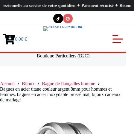
lle au service de votre quotidien ✦ Paiement sécurisé ✦ Retours faciles
Passer
au
contenu
0,00
€
Panier
d’achat
Boutique Particuliers (B2C)
Accueil
Bijoux
Bague de fiançailles homme
Bagues en acier titane couleur argent 8mm pour hommes et
femmes, bagues en acier inoxydable brossé mat, bijoux cadeaux
de mariage