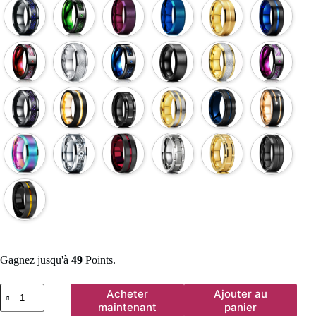
Gagnez jusqu'à
49
Points.
quantité
Acheter
Ajouter au
de
maintenant
panier
Bagues