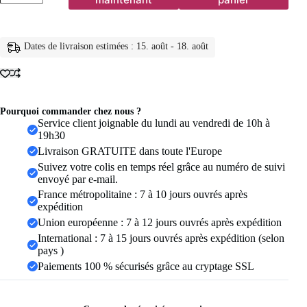
Boho
tissé
broderie
amour
Dates de livraison estimées : 15. août - 18. août
poignet
tricoté
Bracelets
d'enveloppement
corde
à
Pourquoi commander chez nous ?
la
Service client joignable du lundi au vendredi de 10h à
main
19h30
tissage
Livraison GRATUITE dans toute l'Europe
tressé
Suivez votre colis en temps réel grâce au numéro de suivi
glands
envoyé par e-mail.
ethnique
femmes
France métropolitaine : 7 à 10 jours ouvrés après
hommes
expédition
bijoux
Union européenne : 7 à 12 jours ouvrés après expédition
International : 7 à 15 jours ouvrés après expédition (selon
pays )
Paiements 100 % sécurisés grâce au cryptage SSL