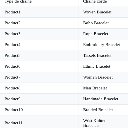
Type de chaîne
Chaîne corde
Product1
Woven Bracelet
Product2
Boho Bracelet
Product3
Rope Bracelet
Product4
Embroidery Bracelet
Product5
Tassels Bracelet
Product6
Ethnic Bracelet
Product7
Women Bracelet
Product8
Men Bracelet
Product9
Handmade Bracelet
Product10
Braided Bracelet
Wrist Knitted
Product11
Bracelets