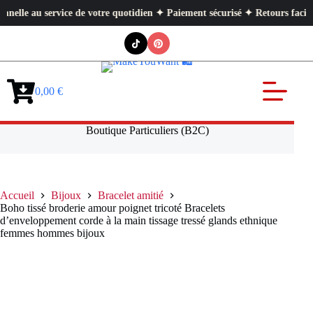
au service de votre quotidien ✦ Paiement sécurisé ✦ Retours faciles
Passer
au
contenu
0,00
€
Panier
d’achat
Boutique Particuliers (B2C)
Accueil
Bijoux
Bracelet amitié
Boho tissé broderie amour poignet tricoté Bracelets
d’enveloppement corde à la main tissage tressé glands ethnique
femmes hommes bijoux