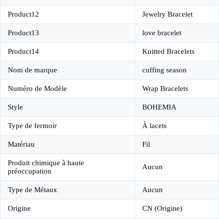
Product12
Jewelry Bracelet
Product13
love bracelet
Product14
Knitted Bracelets
Nom de marque
cuffing season
Numéro de Modèle
Wrap Bracelets
Style
BOHEMIA
Type de fermoir
À lacets
Matériau
Fil
Produit chimique à haute
Aucun
préoccupation
Type de Métaux
Aucun
Origine
CN (Origine)