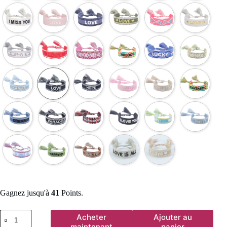
Gagnez jusqu'à
41
Points.
quantité
Acheter
Ajouter au
de
maintenant
panier