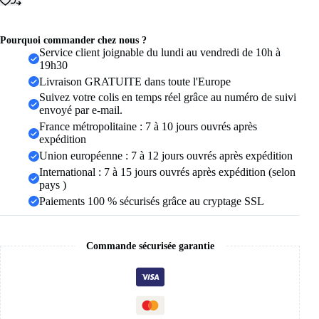
pour
femmes
et
filles,
Pourquoi commander chez nous ?
cadeau
Service client joignable du lundi au vendredi de 10h à
de
19h30
fête,
Livraison GRATUITE dans toute l'Europe
tempérament
Suivez votre colis en temps réel grâce au numéro de suivi
circulaire,
envoyé par e-mail.
bijoux
de
France métropolitaine : 7 à 10 jours ouvrés après
Banquet
expédition
Union européenne : 7 à 12 jours ouvrés après expédition
International : 7 à 15 jours ouvrés après expédition (selon
pays )
Paiements 100 % sécurisés grâce au cryptage SSL
Commande sécurisée garantie