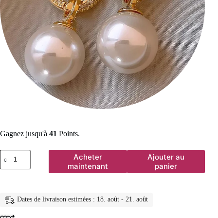
Gagnez jusqu'à
41
Points.
quantité
Acheter
Ajouter au
de
maintenant
panier
Boucle
d'oreille
en
Zircon
Dates de livraison estimées : 18. août - 21. août
plaqué
or