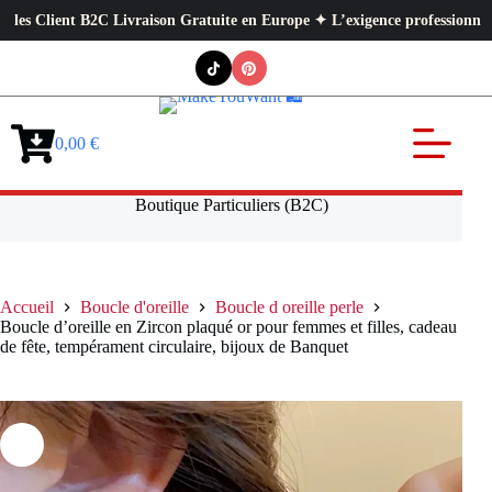
ent B2C Livraison Gratuite en Europe ✦ L’exigence professionnelle au serv
Passer
au
contenu
0,00
€
Panier
d’achat
Boutique Particuliers (B2C)
Accueil
Boucle d'oreille
Boucle d oreille perle
Boucle d’oreille en Zircon plaqué or pour femmes et filles, cadeau
de fête, tempérament circulaire, bijoux de Banquet