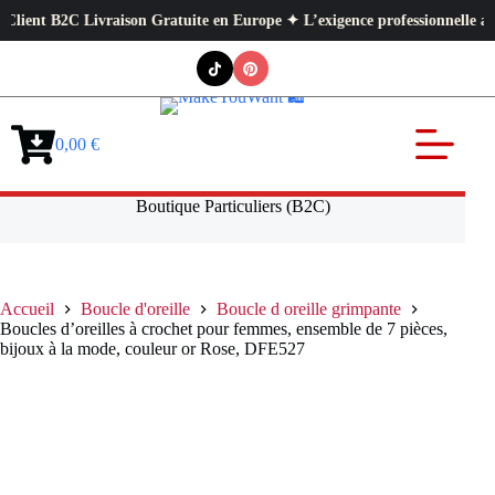
t B2C Livraison Gratuite en Europe ✦ L’exigence professionnelle au servic
Passer
au
contenu
0,00
€
Panier
d’achat
Boutique Particuliers (B2C)
Accueil
Boucle d'oreille
Boucle d oreille grimpante
Boucles d’oreilles à crochet pour femmes, ensemble de 7 pièces,
bijoux à la mode, couleur or Rose, DFE527