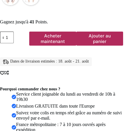
Gagnez jusqu'à
41
Points.
quantité
Acheter
Ajouter au
de
maintenant
panier
Boucles
d'oreilles
à
crochet
Dates de livraison estimées : 18. août - 21. août
pour
femmes,
ensemble
de
7
pièces,
Pourquoi commander chez nous ?
bijoux
Service client joignable du lundi au vendredi de 10h à
à
19h30
la
Livraison GRATUITE dans toute l'Europe
mode,
Suivez votre colis en temps réel grâce au numéro de suivi
couleur
envoyé par e-mail.
or
Rose,
France métropolitaine : 7 à 10 jours ouvrés après
DFE527
expédition