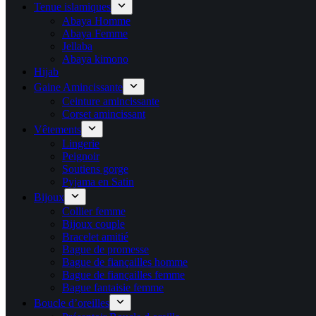
Tenue islamiques
Abaya Homme
Abaya Femme
Jellaba
Abaya kimono
Hijab
Gaine Amincissante
Ceinture amincissante
Corset amincissant
Vêtements
Lingerie
Peignoir
Soutiens gorge
Pyjama en Satin
Bijoux
Collier femme
Bijoux couple
Bracelet amitié
Bague de promesse
Bague de fiançailles homme
Bague de fiançailles femme
Bague fantaisie femme
Boucle d’oreilles