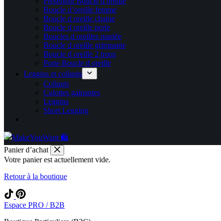
Présentoir Boucle d oreille
Boucle d’oreille femme
Boucle d oreille chaine
Boucle d oreille perle
Boucles d oreilles mariée
Boucle d oreille grimpante
Boucle d oreille 2 trous
Porte Boucle d oreille
Leggins et collants
Collants
Culottes gainantes
Leggins
Short Legging
Panier d’achat
Votre panier est actuellement vide.
Retour à la boutique
Espace PRO / B2B