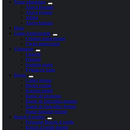
Tenue islamiques
Abaya Homme
Abaya Femme
Jellaba
Abaya kimono
Hijab
Gaine Amincissante
Ceinture amincissante
Corset amincissant
Vêtements
Lingerie
Peignoir
Soutiens gorge
Pyjama en Satin
Bijoux
Collier femme
Bijoux couple
Bracelet amitié
Bague de promesse
Bague de fiançailles homme
Bague de fiançailles femme
Bague fantaisie femme
Boucle d’oreilles
Présentoir Boucle d oreille
Boucle d’oreille femme