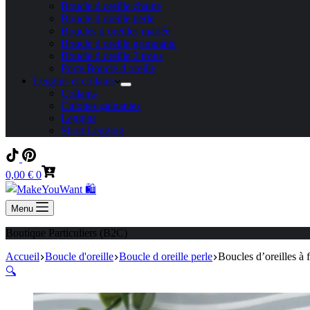
Boucle d oreille chaine
Boucle d oreille perle
Boucles d oreilles mariée
Boucle d oreille grimpante
Boucle d oreille 2 trous
Porte Boucle d oreille
Leggins et collants
Collants
Culottes gainantes
Leggins
Short Legging
Panier
0,00
€
0
d’achat
Menu
Boutique Particuliers (B2C)
Accueil
Boucle d'oreille
Boucle d oreille perle
Boucles d’oreilles à 
🔍