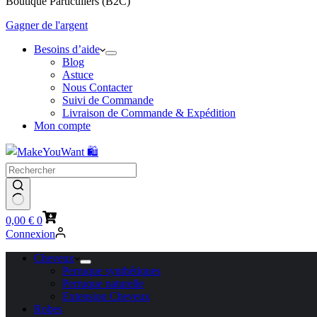
Boutique Particuliers (B2C)
Gagner de l'argent
Besoins d’aide
Blog
Astuce
Nous Contacter
Suivi de Commande
Livraison de Commande & Expédition
Mon compte
Panier
0,00
€
0
d’achat
Connexion
Cheveux
Perruque synthétiques
Perruque naturelle
Extension Cheveux
Robes