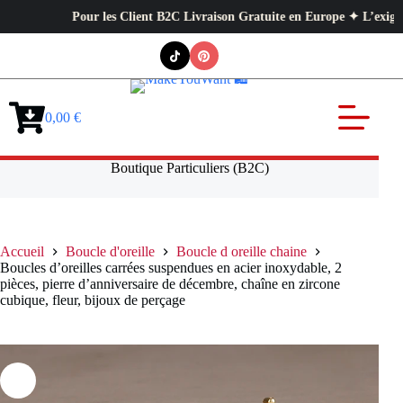
Pour les Client B2C Livraison Gratuite en Europe ✦ L’exigence prof
Passer
au
contenu
0,00
€
Panier
d’achat
Boutique Particuliers (B2C)
Accueil
Boucle d'oreille
Boucle d oreille chaine
Boucles d’oreilles carrées suspendues en acier inoxydable, 2
pièces, pierre d’anniversaire de décembre, chaîne en zircone
cubique, fleur, bijoux de perçage