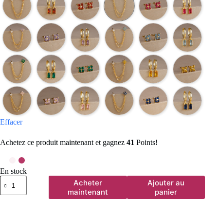
Effacer
Achetez ce produit maintenant et gagnez
41
Points!
En stock
quantité
Acheter
Ajouter au
de
maintenant
panier
Boucles
d'oreilles
carrées