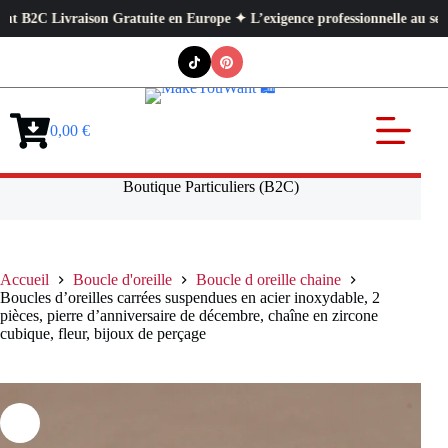
tuite en Europe ✦ L’exigence professionnelle au service de votre quotidie
Passer
au
contenu
0,00
€
Panier
d’achat
Boutique Particuliers (B2C)
Accueil
Boucle d'oreille
Boucle d oreille chaine
Boucles d’oreilles carrées suspendues en acier inoxydable, 2
pièces, pierre d’anniversaire de décembre, chaîne en zircone
cubique, fleur, bijoux de perçage