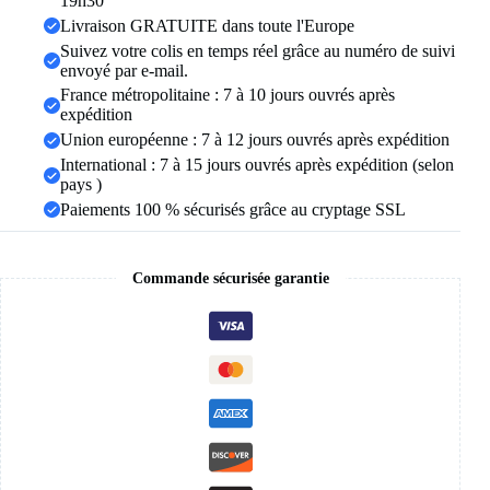
19h30
en
Livraison GRATUITE dans toute l'Europe
cristal,
Suivez votre colis en temps réel grâce au numéro de suivi
goutte
envoyé par e-mail.
d'eau,
bijoux
France métropolitaine : 7 à 10 jours ouvrés après
cadeaux
expédition
de
Union européenne : 7 à 12 jours ouvrés après expédition
mariage,
International : 7 à 15 jours ouvrés après expédition (selon
nouvelle
collection
pays )
2023
Paiements 100 % sécurisés grâce au cryptage SSL
Commande sécurisée garantie