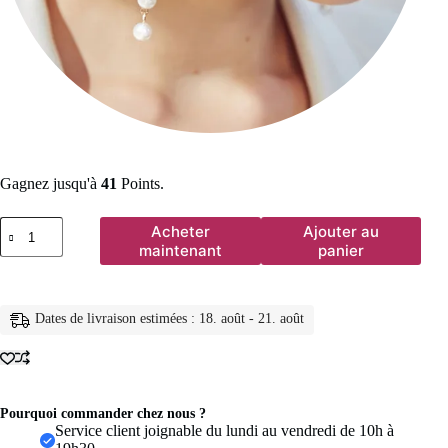
Gagnez jusqu'à
41
Points.
quantité
Acheter
Ajouter au
de
maintenant
panier
Boucles
d'oreilles
classiques
et
Dates de livraison estimées : 18. août - 21. août
élégantes
pour
femmes,
Imitation
Double
perle,
Pourquoi commander chez nous ?
longues
Service client joignable du lundi au vendredi de 10h à
pampilles