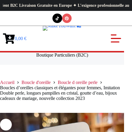
vraison Gratuite en Europe ✦ L’exigence professionnelle au service de vot
Passer
au
contenu
0,00
€
Panier
d’achat
Boutique Particuliers (B2C)
Accueil
Boucle d'oreille
Boucle d oreille perle
Boucles d’oreilles classiques et élégantes pour femmes, Imitation
Double perle, longues pampilles en cristal, goutte d’eau, bijoux
cadeaux de mariage, nouvelle collection 2023