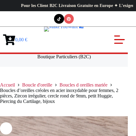
Pour les Client B2C Livraison Gratuite en Europe ✦ L’exigence profes
Passer
au
contenu
0,00
€
Panier
d’achat
Boutique Particuliers (B2C)
Accueil
Boucle d'oreille
Boucles d oreilles mariée
Boucles d’oreilles créoles en acier inoxydable pour femmes, 2
pièces, Zircon irrégulier, cercle rond de 9mm, petit Huggie,
Piercing du Cartilage, bijoux