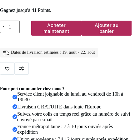
Gagnez jusqu'à
41
Points.
quantité
Acheter
Ajouter au
de
maintenant
panier
Boucles
d'oreilles
créoles
en
Dates de livraison estimées : 19. août - 22. août
acier
inoxydable
pour
femmes,
2
pièces,
Zircon
Pourquoi commander chez nous ?
irrégulier,
Service client joignable du lundi au vendredi de 10h à
cercle
19h30
rond
Livraison GRATUITE dans toute l'Europe
de
9mm,
Suivez votre colis en temps réel grâce au numéro de suivi
petit
envoyé par e-mail.
Huggie,
France métropolitaine : 7 à 10 jours ouvrés après
Piercing
expédition
du
Union européenne : 7 à 12 jours ouvrés après expédition
Cartilage,