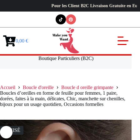
Pour les Client B2C Livraison Gratuite en Europe ✦ L
Passer
au
contenu
0,00
€
Panier
d’achat
Boutique Particuliers (B2C)
Accueil
Boucle d'oreille
Boucle d oreille grimpante
Boucles d’oreilles en forme de feuille pour femmes, 1 paire,
dorées, faites à la main, délicates, Chic, manchette sur chenilles,
bijoux pour un usage quotidien, Occasions formelles
ÉPUISÉ