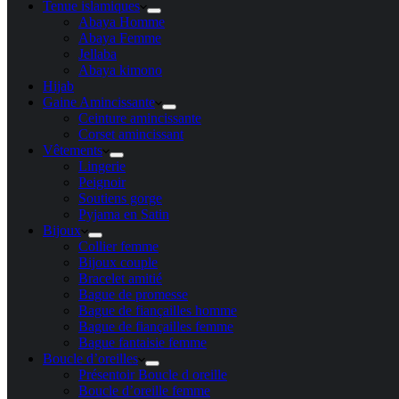
Tenue islamiques
Abaya Homme
Abaya Femme
Jellaba
Abaya kimono
Hijab
Gaine Amincissante
Ceinture amincissante
Corset amincissant
Vêtements
Lingerie
Peignoir
Soutiens gorge
Pyjama en Satin
Bijoux
Collier femme
Bijoux couple
Bracelet amitié
Bague de promesse
Bague de fiançailles homme
Bague de fiançailles femme
Bague fantaisie femme
Boucle d’oreilles
Présentoir Boucle d oreille
Boucle d’oreille femme