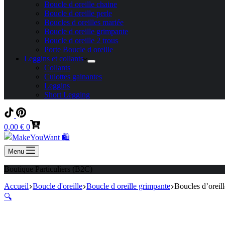
Boucle d oreille chaine
Boucle d oreille perle
Boucles d oreilles mariée
Boucle d oreille grimpante
Boucle d oreille 2 trous
Porte Boucle d oreille
Leggins et collants
Collants
Culottes gainantes
Leggins
Short Legging
Panier
0,00
€
0
d’achat
Menu
Boutique Particuliers (B2C)
Accueil
Boucle d'oreille
Boucle d oreille grimpante
Boucles d’oreil
🔍