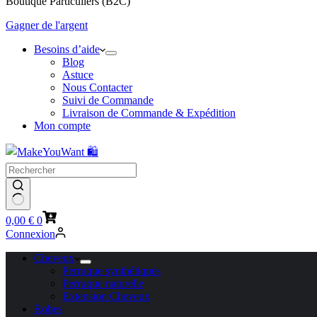
Boutique Particuliers (B2C)
Gagner de l'argent
Besoins d’aide
Blog
Astuce
Nous Contacter
Suivi de Commande
Livraison de Commande & Expédition
Mon compte
Panier
0,00
€
0
d’achat
Connexion
Cheveux
Perruque synthétiques
Perruque naturelle
Extension Cheveux
Robes