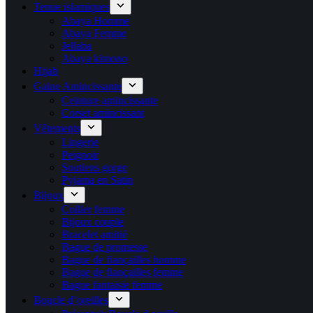
Tenue islamiques
Abaya Homme
Abaya Femme
Jellaba
Abaya kimono
Hijab
Gaine Amincissante
Ceinture amincissante
Corset amincissant
Vêtements
Lingerie
Peignoir
Soutiens gorge
Pyjama en Satin
Bijoux
Collier femme
Bijoux couple
Bracelet amitié
Bague de promesse
Bague de fiançailles homme
Bague de fiançailles femme
Bague fantaisie femme
Boucle d’oreilles