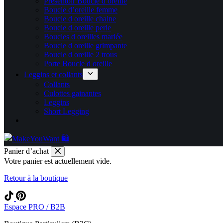
Présentoir Boucle d oreille
Boucle d’oreille femme
Boucle d oreille chaine
Boucle d oreille perle
Boucles d oreilles mariée
Boucle d oreille grimpante
Boucle d oreille 2 trous
Porte Boucle d oreille
Leggins et collants
Collants
Culottes gainantes
Leggins
Short Legging
Panier d’achat
Votre panier est actuellement vide.
Retour à la boutique
Espace PRO / B2B