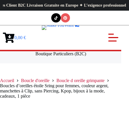
Client B2C Livraison Gratuite en Europe ✦ L’exigence professionnelle au s
Passer
au
contenu
0,00
€
Panier
d’achat
Boutique Particuliers (B2C)
Accueil
Boucle d'oreille
Boucle d oreille grimpante
Boucles d’oreilles étoile Sring pour femmes, couleur argent,
manchettes à Clip, sans Piercing, Kpop, bijoux à la mode,
cadeaux, 1 pièce