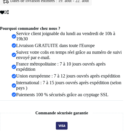
Dates de livraison estimées : 19. août - 22. août
pour
femmes,
couleur
argent,
manchettes
à
Pourquoi commander chez nous ?
Clip,
Service client joignable du lundi au vendredi de 10h à
sans
19h30
Piercing,
Livraison GRATUITE dans toute l'Europe
Kpop,
Suivez votre colis en temps réel grâce au numéro de suivi
bijoux
envoyé par e-mail.
à
la
France métropolitaine : 7 à 10 jours ouvrés après
mode,
expédition
cadeaux,
Union européenne : 7 à 12 jours ouvrés après expédition
1
International : 7 à 15 jours ouvrés après expédition (selon
pièce
pays )
Paiements 100 % sécurisés grâce au cryptage SSL
Commande sécurisée garantie