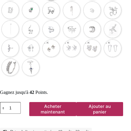
Gagnez jusqu'à
42
Points.
quantité
Acheter
Ajouter au
de
maintenant
panier
Boucles
d'oreilles
étoile
Sring