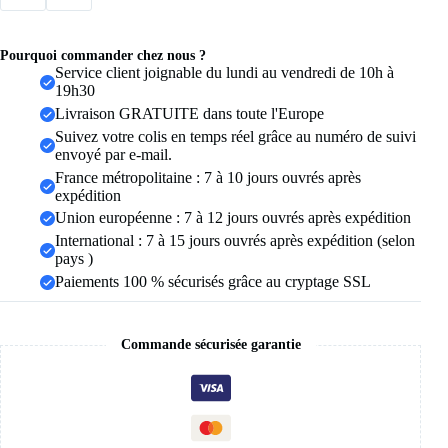
chaîne
de
couleur
Pourquoi commander chez nous ?
or,
Service client joignable du lundi au vendredi de 10h à
pendentif
19h30
en
Livraison GRATUITE dans toute l'Europe
zircone,
Clip,
Suivez votre colis en temps réel grâce au numéro de suivi
accessoires
envoyé par e-mail.
bijoux
France métropolitaine : 7 à 10 jours ouvrés après
de
expédition
fête
Union européenne : 7 à 12 jours ouvrés après expédition
de
vacances
International : 7 à 15 jours ouvrés après expédition (selon
pays )
Paiements 100 % sécurisés grâce au cryptage SSL
Commande sécurisée garantie