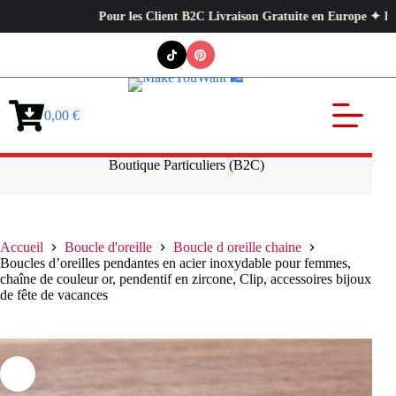
Pour les Client B2C Livraison Gratuite en Europe ✦ L’exigen
Passer
au
contenu
0,00
€
Panier
d’achat
Boutique Particuliers (B2C)
Accueil
Boucle d'oreille
Boucle d oreille chaine
Boucles d’oreilles pendantes en acier inoxydable pour femmes,
chaîne de couleur or, pendentif en zircone, Clip, accessoires bijoux
de fête de vacances