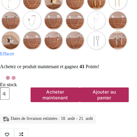
Effacer
Achetez ce produit maintenant et gagnez
41
Points!
En stock
quantité
Acheter
Ajouter au
de
maintenant
panier
Boucles
d'oreilles
pendantes
en
Dates de livraison estimées : 18. août - 21. août
acier
inoxydable
pour
femmes,