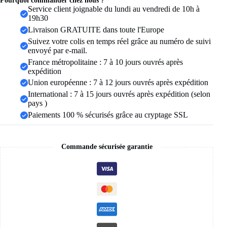
Pourquoi commander chez nous ?
à
Service client joignable du lundi au vendredi de 10h à
Double
19h30
perçage,
Livraison GRATUITE dans toute l'Europe
fleur
coréenne,
Suivez votre colis en temps réel grâce au numéro de suivi
Zircon,
envoyé par e-mail.
clous
France métropolitaine : 7 à 10 jours ouvrés après
de
expédition
perçage,
Union européenne : 7 à 12 jours ouvrés après expédition
bijoux
à
International : 7 à 15 jours ouvrés après expédition (selon
la
pays )
mode
Paiements 100 % sécurisés grâce au cryptage SSL
Commande sécurisée garantie