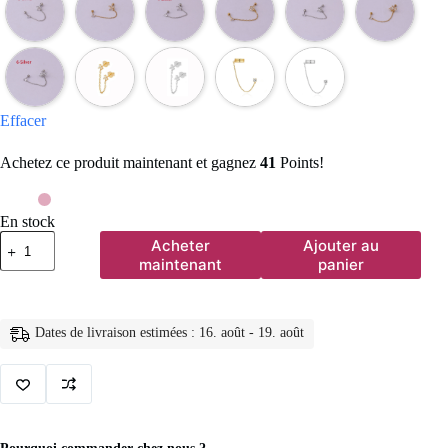
Effacer
Achetez ce produit maintenant et gagnez
41
Points!
En stock
quantité
Acheter
Ajouter au
de
maintenant
panier
Boucles
d'oreilles
tendance
en
Dates de livraison estimées : 16. août - 19. août
acier
inoxydable
pour
femmes,
1
pièce,
chaîne