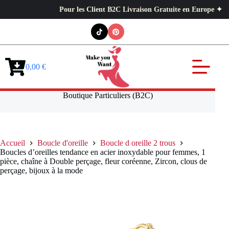
Pour les Client B2C Livraison Gratuite en Europe ✦ L’exigenc
Passer
au
contenu
0,00
€
Panier
d’achat
Boutique Particuliers (B2C)
Accueil
Boucle d'oreille
Boucle d oreille 2 trous
Boucles d’oreilles tendance en acier inoxydable pour femmes, 1
pièce, chaîne à Double perçage, fleur coréenne, Zircon, clous de
perçage, bijoux à la mode