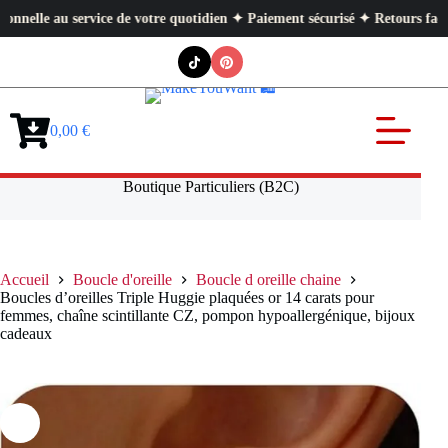
au service de votre quotidien ✦ Paiement sécurisé ✦ Retours faciles
Passer
au
contenu
0,00
€
Panier
d’achat
Boutique Particuliers (B2C)
Accueil
Boucle d'oreille
Boucle d oreille chaine
Boucles d’oreilles Triple Huggie plaquées or 14 carats pour
femmes, chaîne scintillante CZ, pompon hypoallergénique, bijoux
cadeaux