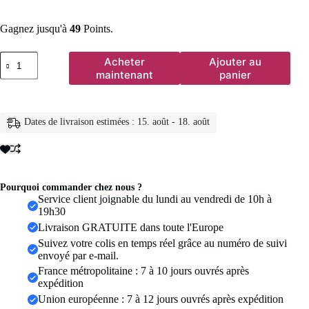
Gagnez jusqu'à
49
Points.
quantité
Acheter
Ajouter au
de
maintenant
panier
Boucles
d'oreilles
Triple
Huggie
Dates de livraison estimées : 15. août - 18. août
plaquées
or
14
carats
pour
femmes,
Pourquoi commander chez nous ?
chaîne
Service client joignable du lundi au vendredi de 10h à
scintillante
19h30
CZ,
Livraison GRATUITE dans toute l'Europe
pompon
Suivez votre colis en temps réel grâce au numéro de suivi
hypoallergénique,
envoyé par e-mail.
bijoux
cadeaux
France métropolitaine : 7 à 10 jours ouvrés après
expédition
Union européenne : 7 à 12 jours ouvrés après expédition