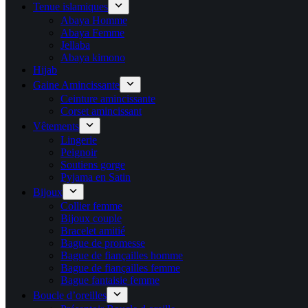
Tenue islamiques
Abaya Homme
Abaya Femme
Jellaba
Abaya kimono
Hijab
Gaine Amincissante
Ceinture amincissante
Corset amincissant
Vêtements
Lingerie
Peignoir
Soutiens gorge
Pyjama en Satin
Bijoux
Collier femme
Bijoux couple
Bracelet amitié
Bague de promesse
Bague de fiançailles homme
Bague de fiançailles femme
Bague fantaisie femme
Boucle d’oreilles