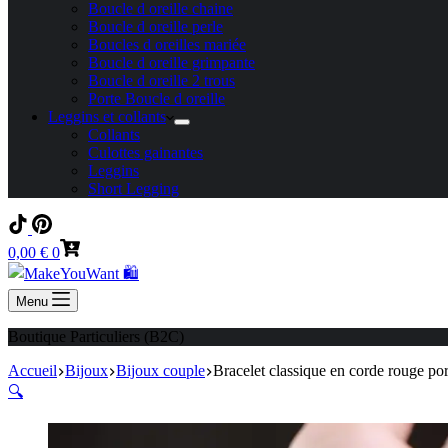
Boucle d oreille chaine
Boucle d oreille perle
Boucles d oreilles mariée
Boucle d oreille grimpante
Boucle d oreille 2 trous
Porte Boucle d oreille
Leggins et collants
Collants
Culottes gainantes
Leggins
Short Legging
Panier
0,00
€
0
d’achat
Menu
Boutique Particuliers (B2C)
Accueil
Bijoux
Bijoux couple
Bracelet classique en corde rouge po
🔍