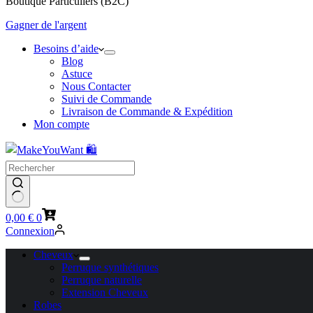
Boutique Particuliers (B2C)
Gagner de l'argent
Besoins d’aide
Blog
Astuce
Nous Contacter
Suivi de Commande
Livraison de Commande & Expédition
Mon compte
Panier
0,00
€
0
d’achat
Connexion
Cheveux
Perruque synthétiques
Perruque naturelle
Extension Cheveux
Robes