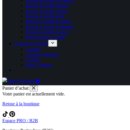
Présentoir Boucle d oreille
Boucle d’oreille femme
Boucle d oreille chaine
Boucle d oreille perle
Boucles d oreilles mariée
Boucle d oreille grimpante
Boucle d oreille 2 trous
Porte Boucle d oreille
Leggins et collants
Collants
Culottes gainantes
Leggins
Short Legging
Panier d’achat
Votre panier est actuellement vide.
Retour à la boutique
Espace PRO / B2B