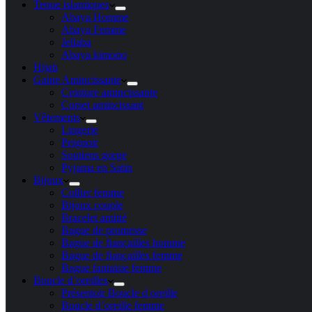
Tenue islamiques
Abaya Homme
Abaya Femme
Jellaba
Abaya kimono
Hijab
Gaine Amincissante
Ceinture amincissante
Corset amincissant
Vêtements
Lingerie
Peignoir
Soutiens gorge
Pyjama en Satin
Bijoux
Collier femme
Bijoux couple
Bracelet amitié
Bague de promesse
Bague de fiançailles homme
Bague de fiançailles femme
Bague fantaisie femme
Boucle d’oreilles
Présentoir Boucle d oreille
Boucle d’oreille femme