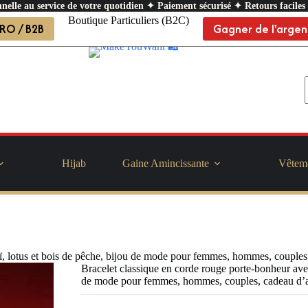
nelle au service de votre quotidien ✦ Paiement sécurisé ✦ Retours faciles
Boutique Particuliers (B2C)
RO / B2B
Gagner de l'argen
Hijab
Gaine Amincissante
Vêtem
ï, lotus et bois de pêche, bijou de mode pour femmes, hommes, couples,
Bracelet classique en corde rouge porte-bonheur avec
de mode pour femmes, hommes, couples, cadeau d’am