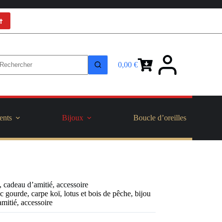
t
0,00
€
Panier
d’achat
ents
Bijoux
Boucle d’oreilles
 cadeau d’amitié, accessoire
 gourde, carpe koï, lotus et bois de pêche, bijou
itié, accessoire