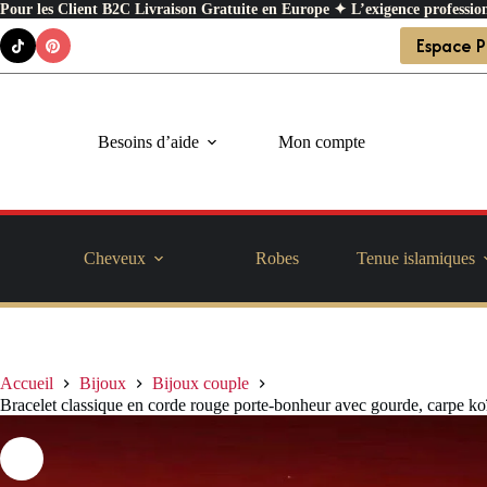
Pour les Client B2C Livraison Gratuite en Europe ✦ L’exigence profession
Passer
Espace P
au
contenu
Besoins d’aide
Mon compte
Cheveux
Robes
Tenue islamiques
Accueil
Bijoux
Bijoux couple
Bracelet classique en corde rouge porte-bonheur avec gourde, carpe ko