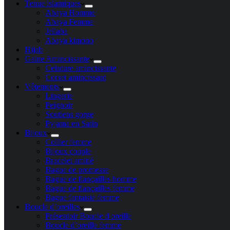
Tenue islamiques
Abaya Homme
Abaya Femme
Jellaba
Abaya kimono
Hijab
Gaine Amincissante
Ceinture amincissante
Corset amincissant
Vêtements
Lingerie
Peignoir
Soutiens gorge
Pyjama en Satin
Bijoux
Collier femme
Bijoux couple
Bracelet amitié
Bague de promesse
Bague de fiançailles homme
Bague de fiançailles femme
Bague fantaisie femme
Boucle d’oreilles
Présentoir Boucle d oreille
Boucle d’oreille femme