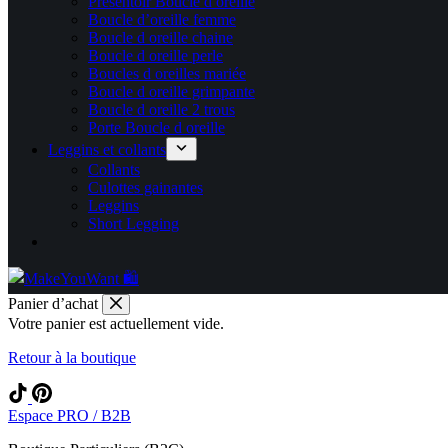
Présentoir Boucle d oreille
Boucle d’oreille femme
Boucle d oreille chaine
Boucle d oreille perle
Boucles d oreilles mariée
Boucle d oreille grimpante
Boucle d oreille 2 trous
Porte Boucle d oreille
Leggins et collants
Collants
Culottes gainantes
Leggins
Short Legging
Panier d’achat
Votre panier est actuellement vide.
Retour à la boutique
Espace PRO / B2B