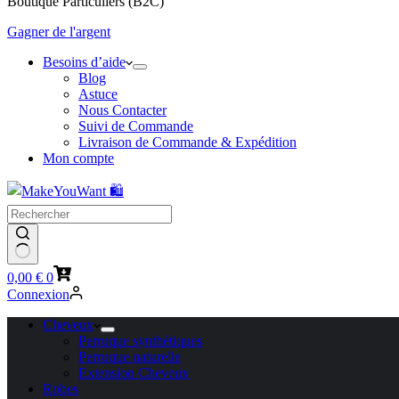
Boutique Particuliers (B2C)
Gagner de l'argent
Besoins d’aide
Blog
Astuce
Nous Contacter
Suivi de Commande
Livraison de Commande & Expédition
Mon compte
Panier
0,00
€
0
d’achat
Connexion
Cheveux
Perruque synthétiques
Perruque naturelle
Extension Cheveux
Robes