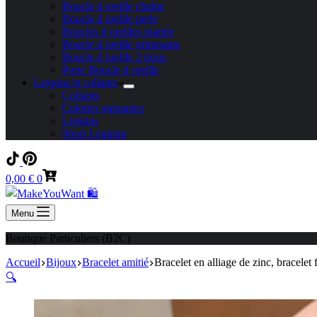
Boucle d oreille chaine
Boucle d oreille perle
Boucles d oreilles mariée
Boucle d oreille grimpante
Boucle d oreille 2 trous
Porte Boucle d oreille
Leggins et collants
Collants
Culottes gainantes
Leggins
Short Legging
Panier
0,00
€
0
d’achat
Menu
Boutique Particuliers (B2C)
Accueil
Bijoux
Bracelet amitié
Bracelet en alliage de zinc, bracelet
🔍