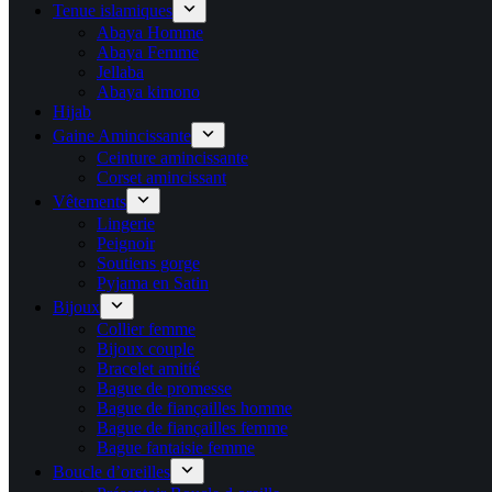
Tenue islamiques
Abaya Homme
Abaya Femme
Jellaba
Abaya kimono
Hijab
Gaine Amincissante
Ceinture amincissante
Corset amincissant
Vêtements
Lingerie
Peignoir
Soutiens gorge
Pyjama en Satin
Bijoux
Collier femme
Bijoux couple
Bracelet amitié
Bague de promesse
Bague de fiançailles homme
Bague de fiançailles femme
Bague fantaisie femme
Boucle d’oreilles