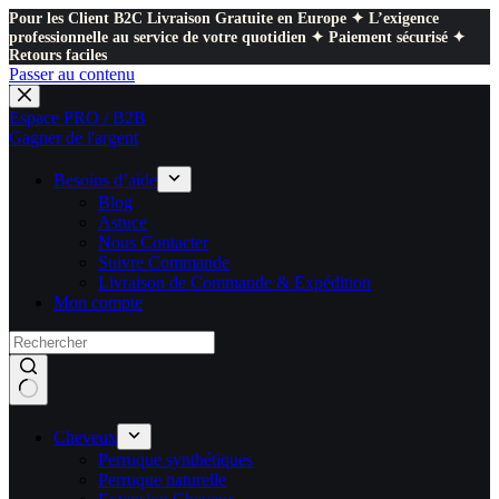
Pour les Client B2C Livraison Gratuite en Europe ✦ L’exigence
professionnelle au service de votre quotidien ✦ Paiement sécurisé ✦
Retours faciles
Passer au contenu
Espace PRO / B2B
Gagner de l'argent
Besoins d’aide
Blog
Astuce
Nous Contacter
Suivre Commande
Livraison de Commande & Expédition
Mon compte
Cheveux
Perruque synthétiques
Perruque naturelle