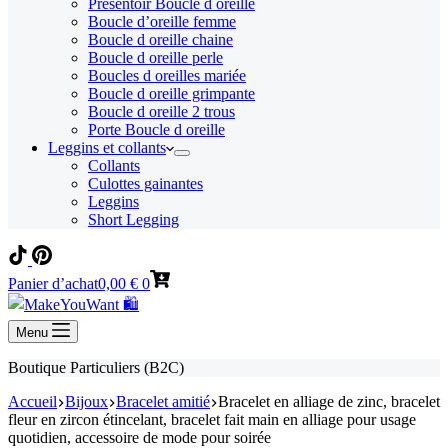
Présentoir Boucle d oreille
Boucle d’oreille femme
Boucle d oreille chaine
Boucle d oreille perle
Boucles d oreilles mariée
Boucle d oreille grimpante
Boucle d oreille 2 trous
Porte Boucle d oreille
Leggins et collants
Collants
Culottes gainantes
Leggins
Short Legging
Panier d’achat
0,00
€
0
Menu
Boutique Particuliers (B2C)
Accueil
Bijoux
Bracelet amitié
Bracelet en alliage de zinc, bracelet
fleur en zircon étincelant, bracelet fait main en alliage pour usage
quotidien, accessoire de mode pour soirée