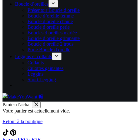
Boucle d’oreilles
Présentoir Boucle d oreille
Boucle d’oreille femme
Boucle d oreille chaine
Boucle d oreille perle
Boucles d oreilles mariée
Boucle d oreille grimpante
Boucle d oreille 2 trous
Porte Boucle d oreille
Leggins et collants
Collants
Culottes gainantes
Leggins
Short Legging
Panier d’achat
Votre panier est actuellement vide.
Retour à la boutique
Espace PRO / B2B