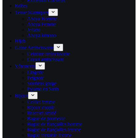
Extension Cheveux
Robes
Tenue islamiques
Abaya Homme
Abaya Femme
Jellaba
Abaya kimono
Hijab
Gaine Amincissante
Ceinture amincissante
Corset amincissant
Vêtements
Lingerie
Peignoir
Soutiens gorge
Pyjama en Satin
Bijoux
Collier femme
Bijoux couple
Bracelet amitié
Bague de promesse
Bague de fiançailles homme
Bague de fiançailles femme
Bague fantaisie femme