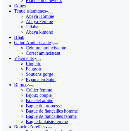
Extension Cheveux
Robes
Tenue islamiques
Abaya Homme
Abaya Femme
Jellaba
Abaya kimono
Hijab
Gaine Amincissante
Ceinture amincissante
Corset amincissant
Vêtements
Lingerie
Peignoir
Soutiens gorge
Pyjama en Satin
Bijoux
Collier femme
Bijoux couple
Bracelet amitié
Bague de promesse
Bague de fiançailles homme
Bague de fiançailles femme
Bague fantaisie femme
Boucle d’oreilles