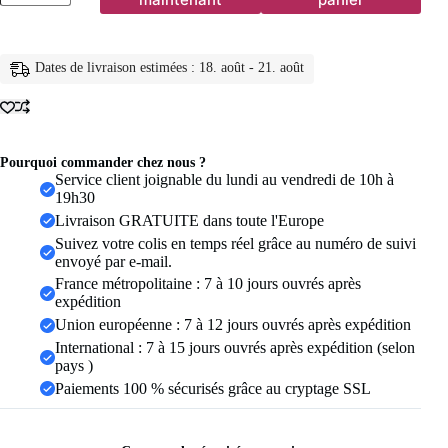
Bracelet
en
alliage
de
Dates de livraison estimées : 18. août - 21. août
zinc,
bracelet
fleur
en
zircon
étincelant,
Pourquoi commander chez nous ?
bracelet
Service client joignable du lundi au vendredi de 10h à
fait
19h30
main
Livraison GRATUITE dans toute l'Europe
en
Suivez votre colis en temps réel grâce au numéro de suivi
alliage
envoyé par e-mail.
pour
usage
France métropolitaine : 7 à 10 jours ouvrés après
quotidien,
expédition
accessoire
Union européenne : 7 à 12 jours ouvrés après expédition
de
International : 7 à 15 jours ouvrés après expédition (selon
mode
pour
pays )
soirée
Paiements 100 % sécurisés grâce au cryptage SSL