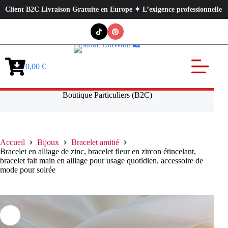
t B2C Livraison Gratuite en Europe ✦ L’exigence professionnelle au servic
Passer
au
contenu
0,00
€
Panier
d’achat
Boutique Particuliers (B2C)
Accueil
Bijoux
Bracelet amitié
Bracelet en alliage de zinc, bracelet fleur en zircon étincelant,
bracelet fait main en alliage pour usage quotidien, accessoire de
mode pour soirée