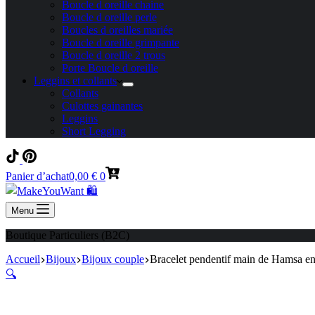
Boucle d oreille chaine
Boucle d oreille perle
Boucles d oreilles mariée
Boucle d oreille grimpante
Boucle d oreille 2 trous
Porte Boucle d oreille
Leggins et collants
Collants
Culottes gainantes
Leggins
Short Legging
Panier d’achat
0,00
€
0
Menu
Boutique Particuliers (B2C)
Accueil
Bijoux
Bijoux couple
Bracelet pendentif main de Hamsa en p
🔍