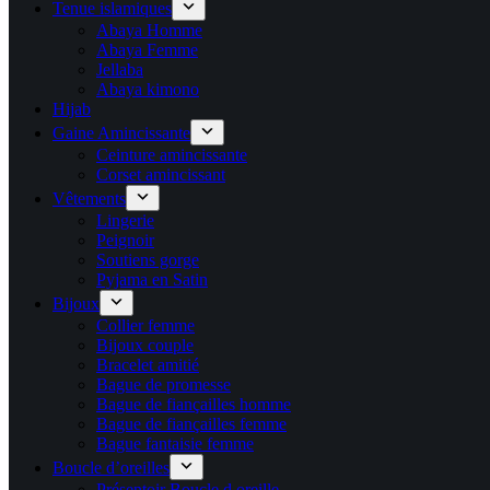
Tenue islamiques
Abaya Homme
Abaya Femme
Jellaba
Abaya kimono
Hijab
Gaine Amincissante
Ceinture amincissante
Corset amincissant
Vêtements
Lingerie
Peignoir
Soutiens gorge
Pyjama en Satin
Bijoux
Collier femme
Bijoux couple
Bracelet amitié
Bague de promesse
Bague de fiançailles homme
Bague de fiançailles femme
Bague fantaisie femme
Boucle d’oreilles
Présentoir Boucle d oreille