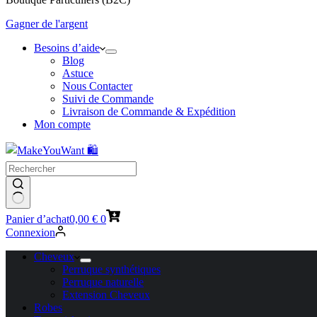
Gagner de l'argent
Besoins d’aide
Blog
Astuce
Nous Contacter
Suivi de Commande
Livraison de Commande & Expédition
Mon compte
Panier d’achat
0,00
€
0
Connexion
Cheveux
Perruque synthétiques
Perruque naturelle
Extension Cheveux
Robes