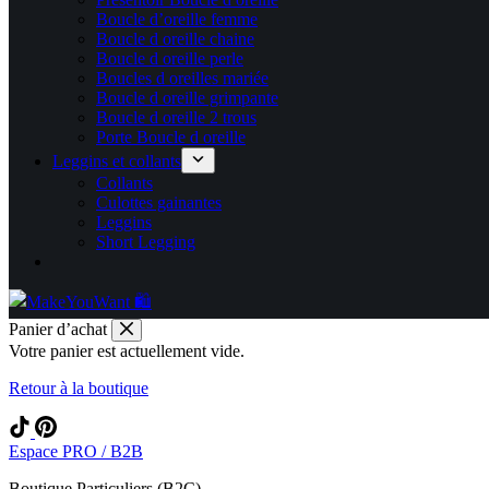
Boucle d’oreille femme
Boucle d oreille chaine
Boucle d oreille perle
Boucles d oreilles mariée
Boucle d oreille grimpante
Boucle d oreille 2 trous
Porte Boucle d oreille
Leggins et collants
Collants
Culottes gainantes
Leggins
Short Legging
Panier d’achat
Votre panier est actuellement vide.
Retour à la boutique
Espace PRO / B2B
Boutique Particuliers (B2C)