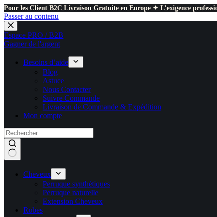
Pour les Client B2C Livraison Gratuite en Europe ✦ L’exigence professio
Passer au contenu
Espace PRO / B2B
Gagner de l'argent
Besoins d’aide
Blog
Astuce
Nous Contacter
Suivre Commande
Livraison de Commande & Expédition
Mon compte
Cheveux
Perruque synthétiques
Perruque naturelle
Extension Cheveux
Robes