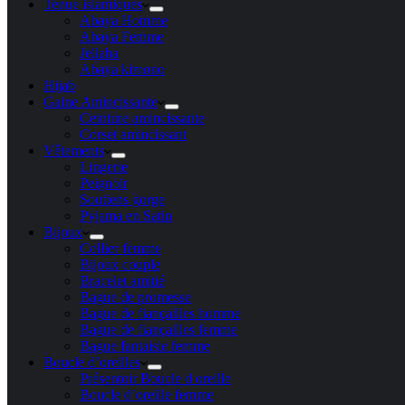
Tenue islamiques
Abaya Homme
Abaya Femme
Jellaba
Abaya kimono
Hijab
Gaine Amincissante
Ceinture amincissante
Corset amincissant
Vêtements
Lingerie
Peignoir
Soutiens gorge
Pyjama en Satin
Bijoux
Collier femme
Bijoux couple
Bracelet amitié
Bague de promesse
Bague de fiançailles homme
Bague de fiançailles femme
Bague fantaisie femme
Boucle d’oreilles
Présentoir Boucle d oreille
Boucle d’oreille femme