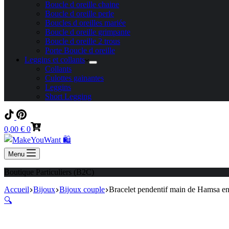
Boucle d oreille chaine
Boucle d oreille perle
Boucles d oreilles mariée
Boucle d oreille grimpante
Boucle d oreille 2 trous
Porte Boucle d oreille
Leggins et collants
Collants
Culottes gainantes
Leggins
Short Legging
Panier
0,00
€
0
d’achat
Menu
Boutique Particuliers (B2C)
Accueil
Bijoux
Bijoux couple
Bracelet pendentif main de Hamsa en p
🔍