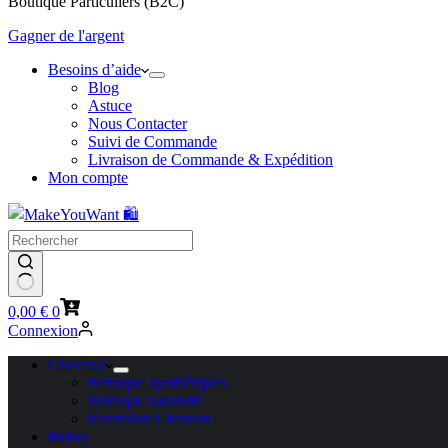
Boutique Particuliers (B2C)
Gagner de l'argent
Besoins d’aide
Blog
Astuce
Nous Contacter
Suivi de Commande
Livraison de Commande & Expédition
Mon compte
Panier
0,00
€
0
d’achat
Connexion
Cheveux
Perruque synthétiques
Perruque naturelle
Extension Cheveux
Robes