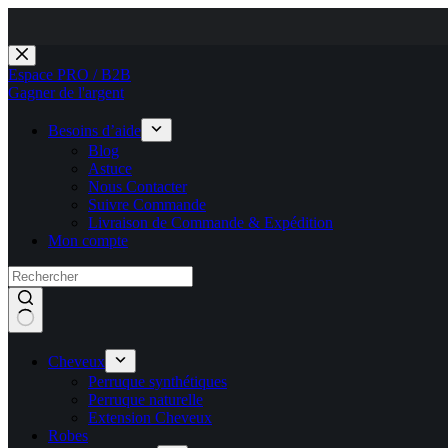
Pour les Cl
Passer
au
Espace PRO / B2B
contenu
Gagner de l'argent
Besoins d’aide
Blog
Astuce
Nous Contacter
Suivre Commande
Livraison de Commande & Expédition
Mon compte
Cheveux
Perruque synthétiques
Perruque naturelle
Extension Cheveux
Robes