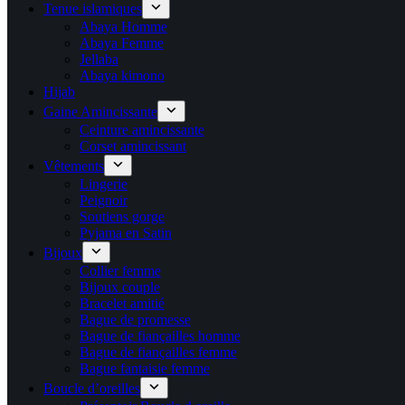
Tenue islamiques
Abaya Homme
Abaya Femme
Jellaba
Abaya kimono
Hijab
Gaine Amincissante
Ceinture amincissante
Corset amincissant
Vêtements
Lingerie
Peignoir
Soutiens gorge
Pyjama en Satin
Bijoux
Collier femme
Bijoux couple
Bracelet amitié
Bague de promesse
Bague de fiançailles homme
Bague de fiançailles femme
Bague fantaisie femme
Boucle d’oreilles