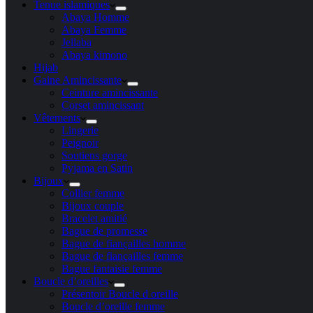
Tenue islamiques
Abaya Homme
Abaya Femme
Jellaba
Abaya kimono
Hijab
Gaine Amincissante
Ceinture amincissante
Corset amincissant
Vêtements
Lingerie
Peignoir
Soutiens gorge
Pyjama en Satin
Bijoux
Collier femme
Bijoux couple
Bracelet amitié
Bague de promesse
Bague de fiançailles homme
Bague de fiançailles femme
Bague fantaisie femme
Boucle d’oreilles
Présentoir Boucle d oreille
Boucle d’oreille femme