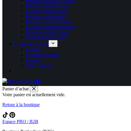
Présentoir Boucle d oreille
Boucle d’oreille femme
Boucle d oreille chaine
Boucle d oreille perle
Boucles d oreilles mariée
Boucle d oreille grimpante
Boucle d oreille 2 trous
Porte Boucle d oreille
Leggins et collants
Collants
Culottes gainantes
Leggins
Short Legging
Panier d’achat
Votre panier est actuellement vide.
Retour à la boutique
Espace PRO / B2B