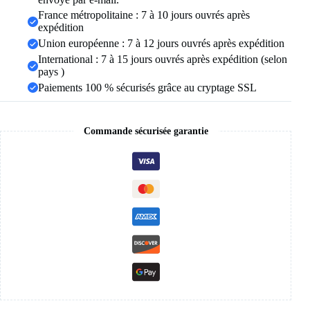
assortie,
France métropolitaine : 7 à 10 jours ouvrés après
bijoux
expédition
cadeau
Union européenne : 7 à 12 jours ouvrés après expédition
pour
amoureux,
International : 7 à 15 jours ouvrés après expédition (selon
1
pays )
pièces
Paiements 100 % sécurisés grâce au cryptage SSL
Commande sécurisée garantie