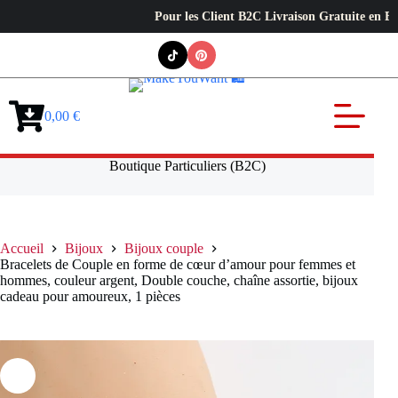
Pour les Client B2C Livraison Gratuite en Europe ✦ 
Passer
au
contenu
0,00
€
Panier
d’achat
Boutique Particuliers (B2C)
Accueil
Bijoux
Bijoux couple
Bracelets de Couple en forme de cœur d’amour pour femmes et
hommes, couleur argent, Double couche, chaîne assortie, bijoux
cadeau pour amoureux, 1 pièces