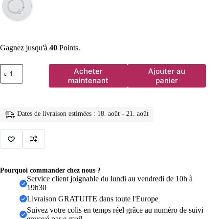
Gagnez jusqu'à
40
Points.
quantité
Acheter
Ajouter au
de
maintenant
panier
Bracelets
de
Couple
en
Dates de livraison estimées : 18. août - 21. août
forme
de
cœur
d'amour
pour
femmes
et
Pourquoi commander chez nous ?
hommes,
Service client joignable du lundi au vendredi de 10h à
couleur
19h30
argent,
Livraison GRATUITE dans toute l'Europe
Double
couche,
Suivez votre colis en temps réel grâce au numéro de suivi
chaîne
envoyé par e-mail.