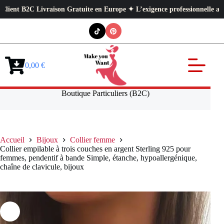
t B2C Livraison Gratuite en Europe ✦ L’exigence professionnelle au servi
Passer
au
contenu
0,00
€
Panier
d’achat
Boutique Particuliers (B2C)
Accueil
Bijoux
Collier femme
Collier empilable à trois couches en argent Sterling 925 pour
femmes, pendentif à bande Simple, étanche, hypoallergénique,
chaîne de clavicule, bijoux