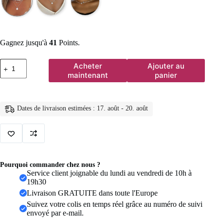
Gagnez jusqu'à
41
Points.
quantité
Acheter
Ajouter au
de
maintenant
panier
Collier
empilable
à
trois
Dates de livraison estimées : 17. août - 20. août
couches
en
argent
Sterling
925
pour
femmes,
Pourquoi commander chez nous ?
pendentif
Service client joignable du lundi au vendredi de 10h à
à
19h30
bande
Livraison GRATUITE dans toute l'Europe
Simple,
étanche,
Suivez votre colis en temps réel grâce au numéro de suivi
hypoallergénique,
envoyé par e-mail.