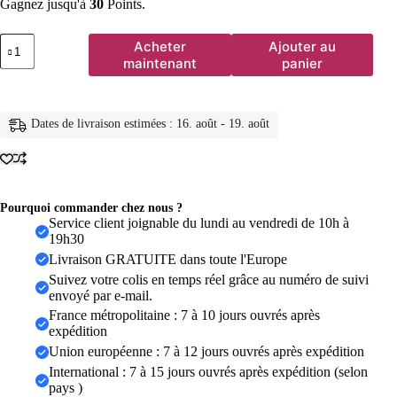
Gagnez jusqu'à
30
Points.
quantité
Acheter
Ajouter au
de
maintenant
panier
Collier
multi-
rangs
texturé
Dates de livraison estimées : 16. août - 19. août
effet
lave
avec
perles
pour
femme
Pourquoi commander chez nous ?
et
Service client joignable du lundi au vendredi de 10h à
fille,
19h30
idéal
Livraison GRATUITE dans toute l'Europe
pour
Suivez votre colis en temps réel grâce au numéro de suivi
mariage
envoyé par e-mail.
et
soirée
France métropolitaine : 7 à 10 jours ouvrés après
expédition
Union européenne : 7 à 12 jours ouvrés après expédition
International : 7 à 15 jours ouvrés après expédition (selon
pays )