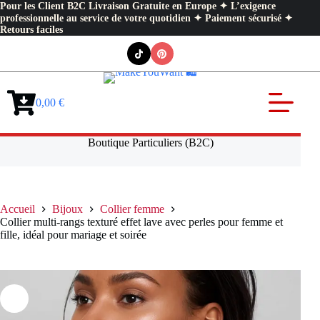
Pour les Client B2C Livraison Gratuite en Europe ✦ L’exigence
professionnelle au service de votre quotidien ✦ Paiement sécurisé ✦
Retours faciles
Passer
au
contenu
0,00
€
Panier
d’achat
Boutique Particuliers (B2C)
Accueil
Bijoux
Collier femme
Collier multi-rangs texturé effet lave avec perles pour femme et
fille, idéal pour mariage et soirée