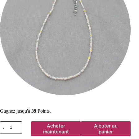
Gagnez jusqu'à
39
Points.
quantité
Acheter
Ajouter au
de
maintenant
panier
Collier