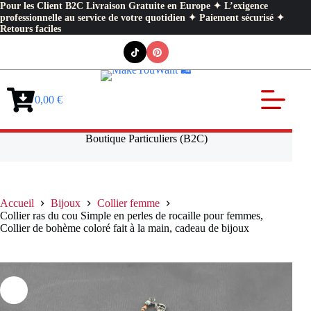
Pour les Client B2C Livraison Gratuite en Europe ✦ L’exigence
professionnelle au service de votre quotidien ✦ Paiement sécurisé ✦
Retours faciles
Passer
au
contenu
0,00
€
Panier
d’achat
Boutique Particuliers (B2C)
Accueil
Bijoux
Collier femme
Collier ras du cou Simple en perles de rocaille pour femmes,
Collier de bohème coloré fait à la main, cadeau de bijoux