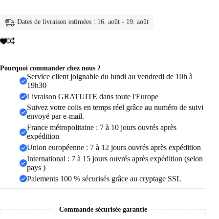
ras
du
cou
Dates de livraison estimées : 16. août - 19. août
Simple
en
perles
de
rocaille
pour
Pourquoi commander chez nous ?
femmes,
Service client joignable du lundi au vendredi de 10h à
Collier
19h30
de
Livraison GRATUITE dans toute l'Europe
bohème
Suivez votre colis en temps réel grâce au numéro de suivi
coloré
envoyé par e-mail.
fait
à
France métropolitaine : 7 à 10 jours ouvrés après
la
expédition
main,
Union européenne : 7 à 12 jours ouvrés après expédition
cadeau
International : 7 à 15 jours ouvrés après expédition (selon
de
bijoux
pays )
Paiements 100 % sécurisés grâce au cryptage SSL
Commande sécurisée garantie