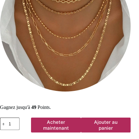
Gagnez jusqu'à
49
Points.
quantité
Acheter
Ajouter au
de
maintenant
panier
Colliers
en