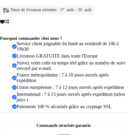
chaîne
de
Dates de livraison estimées : 17. août - 20. août
perles
tressées
simples,
ton
or,
ensemble
Pourquoi commander chez nous ?
de
Service client joignable du lundi au vendredi de 10h à
colliers
19h30
avec
Livraison GRATUITE dans toute l'Europe
pendentif
Suivez votre colis en temps réel grâce au numéro de suivi
superposé
envoyé par e-mail.
pour
femmes,
France métropolitaine : 7 à 10 jours ouvrés après
usage
expédition
quotidien
Union européenne : 7 à 12 jours ouvrés après expédition
et
International : 7 à 15 jours ouvrés après expédition (selon
de
fête,
pays )
5
Paiements 100 % sécurisés grâce au cryptage SSL
pièces/ensemble
Commande sécurisée garantie