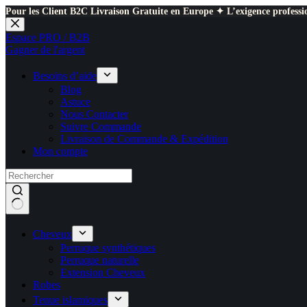
Pour les Client B2C Livraison Gratuite en Europe ✦ L’exigence professio
Passer
au
Espace PRO / B2B
contenu
Gagner de l'argent
Besoins d’aide
Blog
Astuce
Nous Contacter
Suivre Commande
Livraison de Commande & Expédition
Mon compte
Cheveux
Perruque synthétiques
Perruque naturelle
Extension Cheveux
Robes
Tenue islamiques