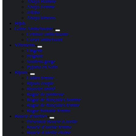
Abaya Homme
Abaya Femme
Jellaba
Abaya kimono
Hijab
Gaine Amincissante
Ceinture amincissante
Corset amincissant
Vêtements
Lingerie
Peignoir
Soutiens gorge
Pyjama en Satin
Bijoux
Collier femme
Bijoux couple
Bracelet amitié
Bague de promesse
Bague de fiançailles homme
Bague de fiançailles femme
Bague fantaisie femme
Boucle d’oreilles
Présentoir Boucle d oreille
Boucle d’oreille femme
Boucle d oreille chaine