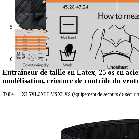
Entraîneur de taille en Latex, 25 os en aci
modélisation, ceinture de contrôle du vent
Taille
4XL
5XL
6XL
L
M
S
XL
XS (équipement de secours de sécurit