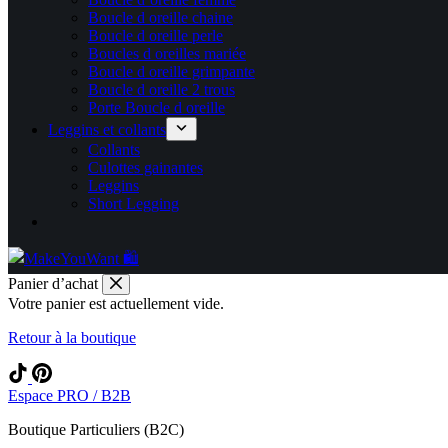
Boucle d oreille chaine
Boucle d oreille perle
Boucles d oreilles mariée
Boucle d oreille grimpante
Boucle d oreille 2 trous
Porte Boucle d oreille
Leggins et collants
Collants
Culottes gainantes
Leggins
Short Legging
Panier d’achat
Votre panier est actuellement vide.
Retour à la boutique
Espace PRO / B2B
Boutique Particuliers (B2C)