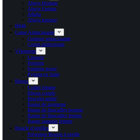
Abaya Homme
Abaya Femme
Jellaba
Abaya kimono
Hijab
Gaine Amincissante
Ceinture amincissante
Corset amincissant
Vêtements
Lingerie
Peignoir
Soutiens gorge
Pyjama en Satin
Bijoux
Collier femme
Bijoux couple
Bracelet amitié
Bague de promesse
Bague de fiançailles homme
Bague de fiançailles femme
Bague fantaisie femme
Boucle d’oreilles
Présentoir Boucle d oreille
Boucle d’oreille femme