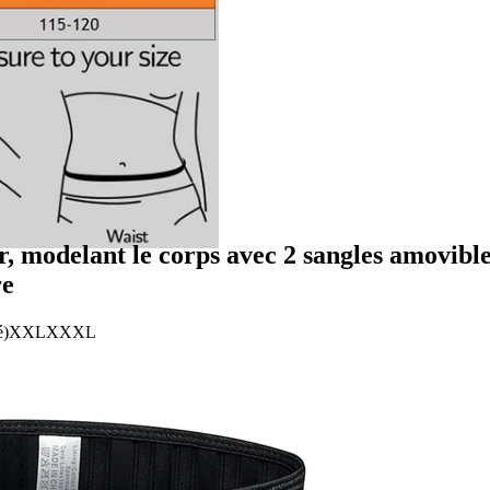
er, modelant le corps avec 2 sangles amovible
re
é)
XXL
XXXL