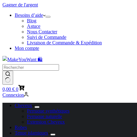
Gagner de l'argent
Besoins d’aide
Blog
Astuce
Nous Contacter
Suivi de Commande
Livraison de Commande & Expédition
Mon compte
Panier
0,00
€
0
d’achat
Connexion
Cheveux
Perruque synthétiques
Perruque naturelle
Extension Cheveux
Robes
Tenue islamiques