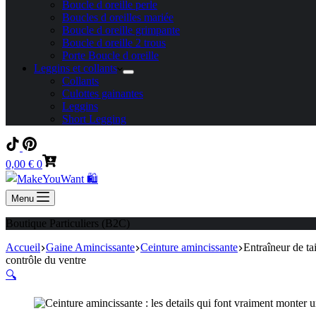
Boucle d oreille perle
Boucles d oreilles mariée
Boucle d oreille grimpante
Boucle d oreille 2 trous
Porte Boucle d oreille
Leggins et collants
Collants
Culottes gainantes
Leggins
Short Legging
Panier
0,00
€
0
d’achat
Menu
Boutique Particuliers (B2C)
Accueil
Gaine Amincissante
Ceinture amincissante
Entraîneur de ta
contrôle du ventre
🔍